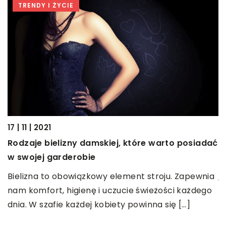
TRENDY I ŻYCIE
17 | 11 | 2021
Rodzaje bielizny damskiej, które warto posiadać
11
w swojej garderobie
ak
T
j
Bielizna to obowiązkowy element stroju. Zapewnia
nam komfort, higienę i uczucie świeżości każdego
T
dnia. W szafie każdej kobiety powinna się […]
yć
p
f