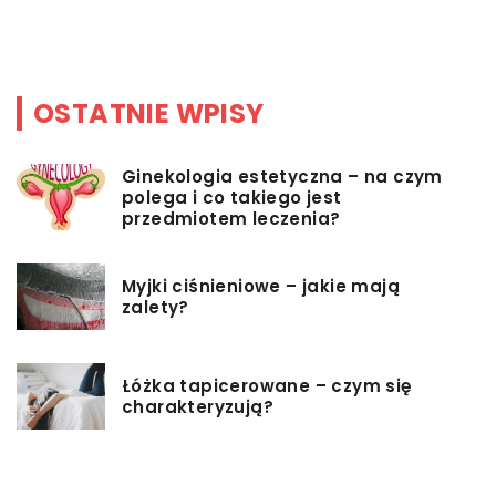
ci
OSTATNIE WPISY
Ginekologia estetyczna – na czym
polega i co takiego jest
przedmiotem leczenia?
Myjki ciśnieniowe – jakie mają
zalety?
Łóżka tapicerowane – czym się
charakteryzują?
Jakie korzyści przynosi instalacja