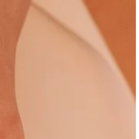
TRENDY I ŻYCIE
erścionkach
10 | 06 | 2021
Najlepsze miejsca na spływ kajak
we to jedne z
– gdzie warto się wybrać?
li w życiu
Spływy kajakowe są świetnym
e są z wielką
sposobem na spędzenie wolnego cz
 kamienie