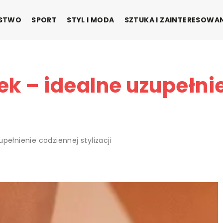
ŃSTWO
SPORT
STYL I MODA
SZTUKA I ZAINTERESOWA
k – idealne uzupełni
pełnienie codziennej stylizacji