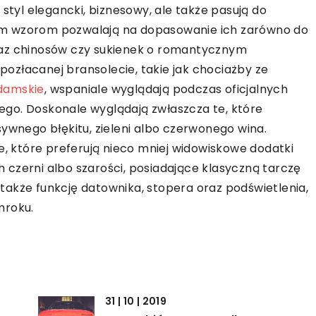
 styl elegancki, biznesowy, ale także pasują do
itym wzorom pozwalają na dopasowanie ich zarówno do
raz chinosów czy sukienek o romantycznym
 pozłacanej bransolecie, takie jak chociażby ze
damskie
, wspaniale wyglądają podczas oficjalnych
lnego. Doskonale wyglądają zwłaszcza te, które
sywnego błękitu, zieleni albo czerwonego wina.
e, które preferują nieco mniej widowiskowe dodatki
czerni albo szarości, posiadające klasyczną tarczę
akże funkcję datownika, stopera oraz podświetlenia,
mroku.
31 | 10 | 2019