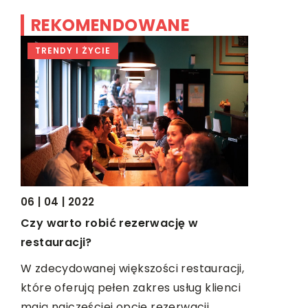
REKOMENDOWANE
TRENDY I ŻYCIE
TRENDY I
22 | 05 | 20
Rodzaje k
06 | 04 | 2022
zaręczyn
Czy warto robić rezerwację w
owy
Pierścionk
restauracji?
najważniej
W zdecydowanej większości restauracji,
człowieka
które oferują pełen zakres usług klienci
asu,
starannośc
mają najczęściej opcję rezerwacji