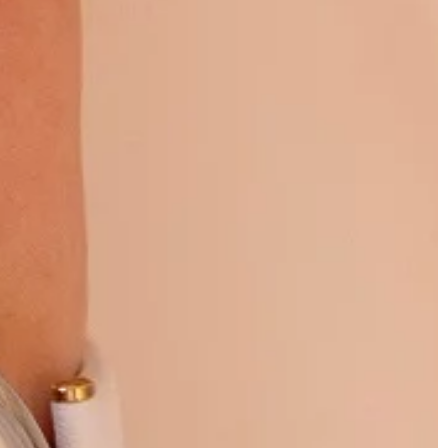
a także na podziwianie piękna przyr
W Polsce jest wiele miejsc, […]