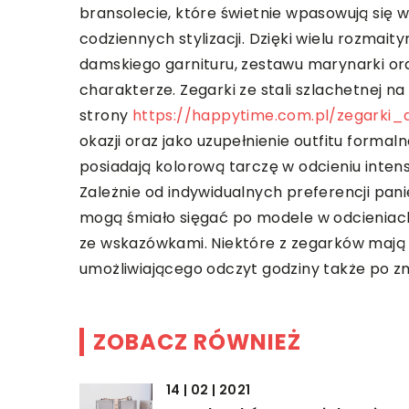
bransolecie, które świetnie wpasowują się w
codziennych stylizacji. Dzięki wielu rozma
damskiego garnituru, zestawu marynarki o
charakterze. Zegarki ze stali szlachetnej na
strony
https://happytime.com.pl/zegarki_
okazji oraz jako uzupełnienie outfitu forma
posiadają kolorową tarczę w odcieniu inten
Zależnie od indywidualnych preferencji pani
mogą śmiało sięgać po modele w odcieniach 
ze wskazówkami. Niektóre z zegarków mają t
umożliwiającego odczyt godziny także po z
ZOBACZ RÓWNIEŻ
14 | 02 | 2021