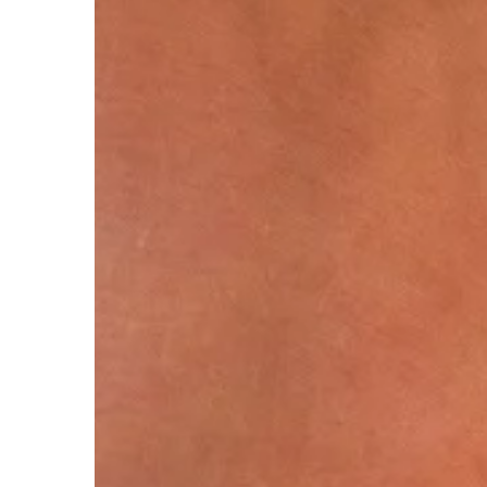
TRENDY I ŻYCIE
22 | 05 | 2018
Rodzaje kamieni w pi
zaręczynowych
Pierścionki zaręczyno
najważniejszych symbo
człowieka. Wykonywan
starannością, a cenne