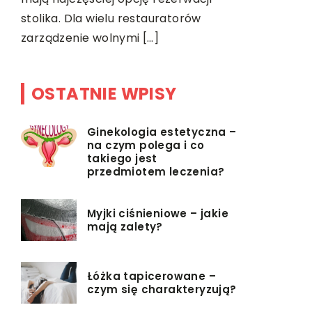
ody.
osadzane 
stolika. Dla wielu restauratorów
zarządzenie wolnymi […]
OSTATNIE WPISY
Ginekologia estetyczna –
na czym polega i co
takiego jest
przedmiotem leczenia?
Myjki ciśnieniowe – jakie
mają zalety?
Łóżka tapicerowane –
czym się charakteryzują?