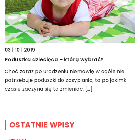
e
03 | 10 | 2019
23
Poduszka dziecięca – którą wybrać?
I
s
ą
Choć zaraz po urodzeniu niemowlę w ogóle nie
potrzebuje poduszki do zasypiania, to po jakimś
T
czasie zaczyna się to zmieniać. […]
W
p
OSTATNIE WPISY