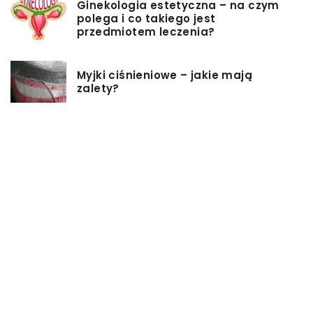
Ginekologia estetyczna – na czym
polega i co takiego jest
przedmiotem leczenia?
Myjki ciśnieniowe – jakie mają
zalety?
Łóżka tapicerowane – czym się
charakteryzują?
Jakie korzyści przynosi instalacja
węzła cieplnego?
Szafy rack z systemem chłodzenia:
jakie opcje dostępne na rynku