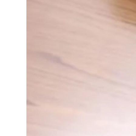
TRENDY I ŻYCIE
23 | 07 | 2021
Jak dobrać biżuterię
stylizacji?
Każda z nas lubi ładn
kiedy kieruje się poc
stylu. Nasz wygląd to n
dlatego […]