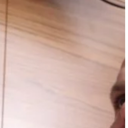
BEZ KATEGORII
15 | 04 | 2022
 do rodzaju
Marketing sensoryczny – na czym
polega?
ie wyglądać, nawet
W dzisiejszych czasach, kiedy niemal
zuciem własnego
każdej branży konkurencja stale się
ie tylko ubiór,
powiększa, bardzo ważny jest dobry,
przede wszystkim skuteczny […]