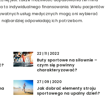
 to indywidualnego finansowania. Wielu pacjentów
prywatnych usług medycznych mogą oni wybierać
 najbardziej odpowiadają ich potrzebom.
22 | 11 | 2022
Buty sportowe na siłownie –
ć?
czym się powinny
charakteryzować?
27 | 09 | 2020
na
Jak dobrać elementy stroju
sportowego na upalny dzień?
22 | 07 | 2021