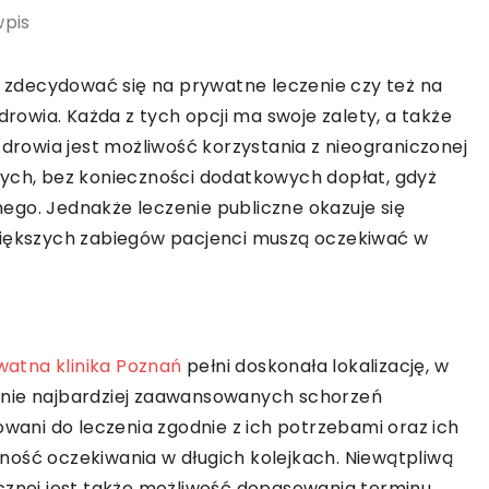
wpis
zdecydować się na prywatne leczenie czy też na
owia. Każda z tych opcji ma swoje zalety, a także
zdrowia jest możliwość korzystania z nieograniczonej
nych, bez konieczności dodatkowych dopłat, gdyż
ego. Jednakże leczenie publiczne okazuje się
większych zabiegów pacjenci muszą oczekiwać w
watna klinika Poznań
pełni doskonała lokalizację, w
enie najbardziej zaawansowanych schorzeń
owani do leczenia zgodnie z ich potrzebami oraz ich
ność oczekiwania w długich kolejkach. Niewątpliwą
cznej jest także możliwość dopasowania terminu