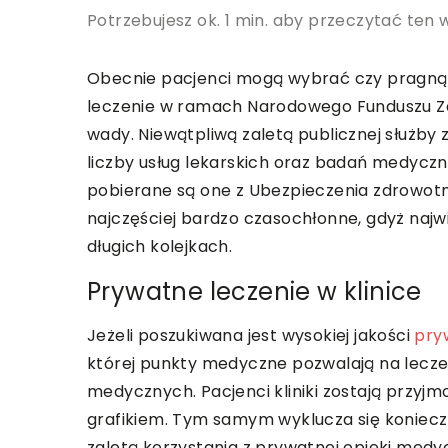
Potrzebujesz ok. 1 min. aby przeczytać ten 
Obecnie pacjenci mogą wybrać czy pragną 
leczenie w ramach Narodowego Funduszu Zdr
wady. Niewątpliwą zaletą publicznej służby 
liczby usług lekarskich oraz badań medycz
pobierane są one z Ubezpieczenia zdrowotn
najczęściej bardzo czasochłonne, gdyż naj
długich kolejkach.
Prywatne leczenie w klinice
Jeżeli poszukiwana jest wysokiej jakości
pry
której punkty medyczne pozwalają na lecz
medycznych. Pacjenci kliniki zostają przyjm
grafikiem. Tym samym wyklucza się koniecz
zaletą korzystania z prywatnej opieki medy