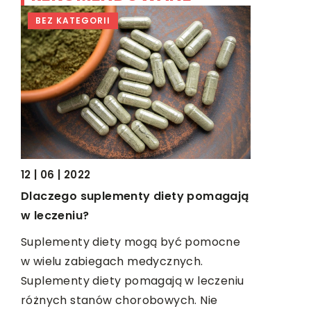
BEZ KATEGORII
TRENDY I
23 | 07 | 20
12 | 06 | 2022
Jak dobra
Dlaczego suplementy diety pomagają
stylizacji?
w leczeniu?
Każda z na
 w
Suplementy diety mogą być pomocne
kiedy kier
w wielu zabiegach medycznych.
stylu. Nasz
 ale
Suplementy diety pomagają w leczeniu
dlatego […
różnych stanów chorobowych. Nie