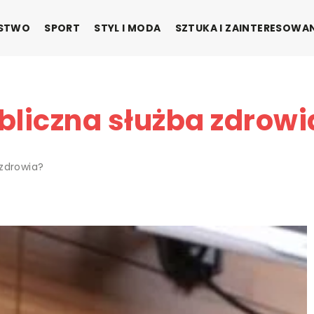
ŃSTWO
SPORT
STYL I MODA
SZTUKA I ZAINTERESOWA
bliczna służba zdrowi
 zdrowia?