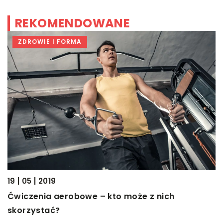
REKOMENDOWANE
ZDROWIE I FORMA
19 | 05 | 2019
2
Ćwiczenia aerobowe – kto może z nich
C
skorzystać?
J