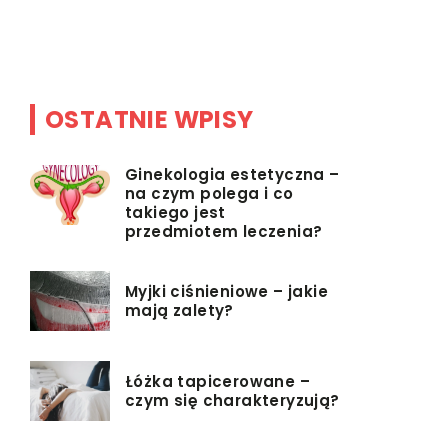
warto upra
odpowiedn
OSTATNIE WPISY
Ginekologia estetyczna –
na czym polega i co
takiego jest
przedmiotem leczenia?
Myjki ciśnieniowe – jakie
mają zalety?
Łóżka tapicerowane –
czym się charakteryzują?