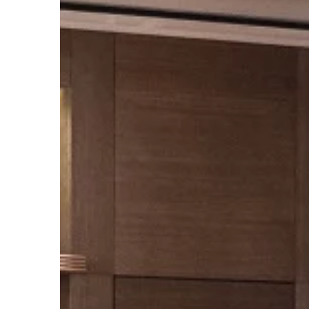
HOBBY
07 | 11 | 2021
O czym należy pamię
rozpoczynając przyg
bieganiem?
Bieganie to niezwykle
jednocześnie poprawia
sprawność dyscyplina 