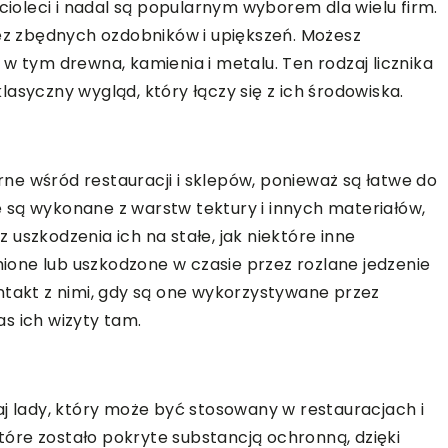
ęcioleci i nadal są popularnym wyborem dla wielu firm.
bez zbędnych ozdobników i upiększeń. Możesz
w tym drewna, kamienia i metalu. Ten rodzaj licznika
 klasyczny wygląd, który łączy się z ich środowiska.
e wśród restauracji i sklepów, ponieważ są łatwe do
te są wykonane z warstw tektury i innych materiałów,
uszkodzenia ich na stałe, jak niektóre inne
amione lub uszkodzone w czasie przez rozlane jedzenie
ntakt z nimi, gdy są one wykorzystywane przez
s ich wizyty tam.
aj lady, który może być stosowany w restauracjach i
które zostało pokryte substancją ochronną, dzięki