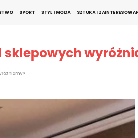
ŃSTWO
SPORT
STYL I MODA
SZTUKA I ZAINTERESOWA
ad sklepowych wyróżn
wyróżniamy?