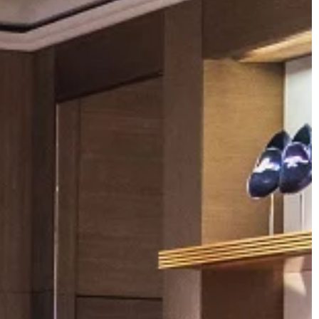
DOM I WNĘTRZE
15 | 08 | 2021
tać
Oklejanie blatów i płyt – w jakim ce
odę z
się je wykonuje
Aby odmienić wygląd mebli, wcale n
 modna, ale
trzeba wymieniać ich na nowe, wyda
jąca wydolność i
duże pieniądze. W celu odświeżenia
sportu, którą
pomieszczenia wystarczy o […]