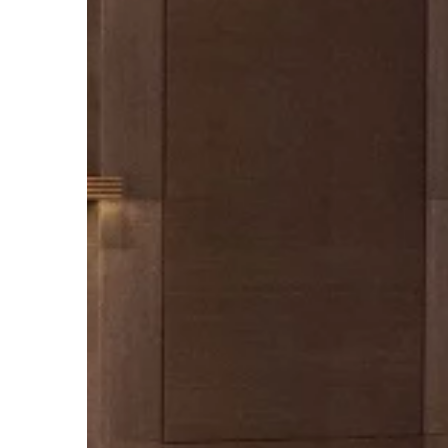
warto uprawiać. Należ
odpowiednio do […]