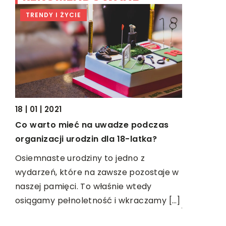
TRENDY I ŻYCIE
HOBBY
18 | 01 | 2021
Co warto mieć na uwadze podczas
07 | 11 | 202
organizacji urodzin dla 18-latka?
O czym n
lu
rozpoczyn
Osiemnaste urodziny to jedno z
bieganie
wydarzeń, które na zawsze pozostaje w
ie
naszej pamięci. To właśnie wtedy
Bieganie t
jąc
osiągamy pełnoletność i wkraczamy […]
jednocześ
sprawność 