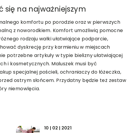
ć się na najważniejszym
lnego komfortu po porodzie oraz w pierwszych
jonalną z noworodkiem. Komfort umożliwią pomocne
 różnego rodzaju wałki ułatwiające podparcie,
hować dyskrecję przy karmieniu w miejscach
e potrzebne artykuły w typie bielizny ułatwiającej
ych i kosmetycznych. Maluszek musi być
akup specjalnej pościeli, ochraniaczy do łóżeczka,
przed ostrym słońcem. Przydatny będzie też zestaw
óry niemowlęcia.
10 | 02 | 2021