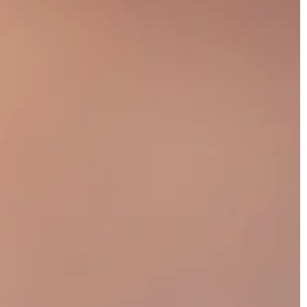
DOM I WNĘTRZE
17 | 06 | 2022
zór panieński?
Dlaczego granitowe zlewy kuchen
są tak popularne?
wydarzenie
ane przez
Nie jest tajemnicą, że granit jest je
. Warto postarać
z najbardziej trwałych materiałów n