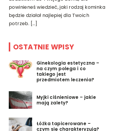
się o jego
powinieneś wiedzieć, jaki rodzaj kominka
zadbać o [
będzie działał najlepiej dla Twoich
potrzeb. […]
OSTATNIE WPISY
Ginekologia estetyczna –
na czym polega i co
takiego jest
przedmiotem leczenia?
Myjki ciśnieniowe – jakie
mają zalety?
Łóżka tapicerowane –
czym się charakteryzują?