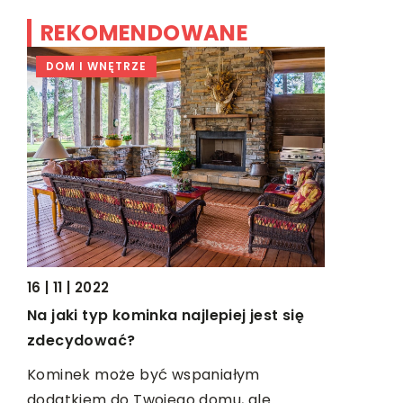
REKOMENDOWANE
DOM I WNĘTRZE
TRENDY I
20 | 02 | 2
16 | 11 | 2022
ne
Jak zapla
Na jaki typ kominka najlepiej jest się
Wieczór pa
zdecydować?
dnym
szczególn
Kominek może być wspaniałym
a
przyszłe 
dodatkiem do Twojego domu, ale