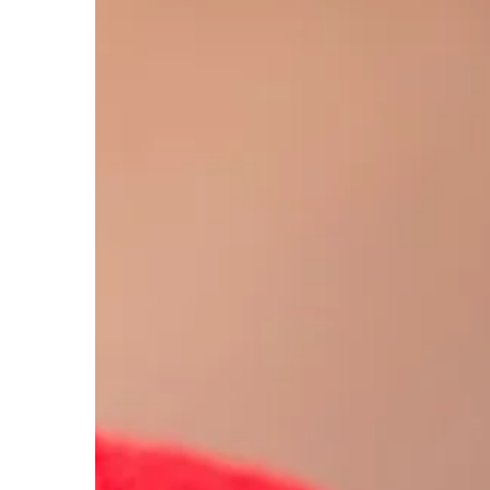
TRENDY I ŻYCIE
20 | 02 | 2019
Jak zaplanować wiec
Wieczór panieński to 
szczególnie celebrow
przyszłe panny młode