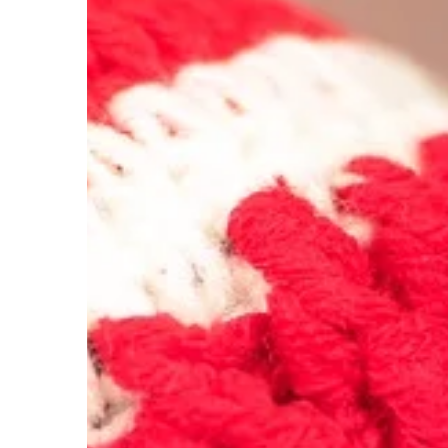
się o jego odpowiednią
zadbać o […]