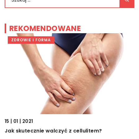
REKOMENDOWANE
ZDROWIE I FORMA
24
15 | 01 | 2021
N
Jak skutecznie walczyć z cellulitem?
K