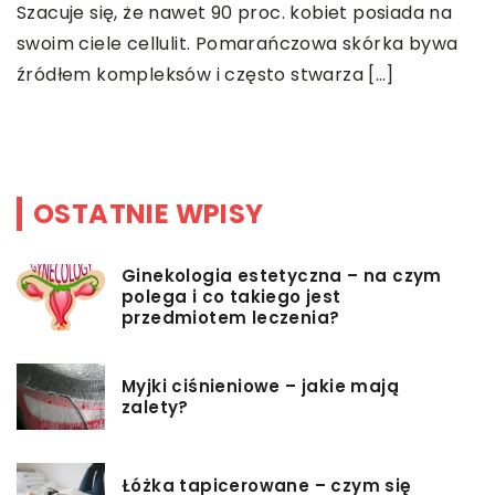
Szacuje się, że nawet 90 proc. kobiet posiada na
n
swoim ciele cellulit. Pomarańczowa skórka bywa
w
źródłem kompleksów i często stwarza […]
c
p
OSTATNIE WPISY
Ginekologia estetyczna – na czym
polega i co takiego jest
przedmiotem leczenia?
Myjki ciśnieniowe – jakie mają
zalety?
Łóżka tapicerowane – czym się