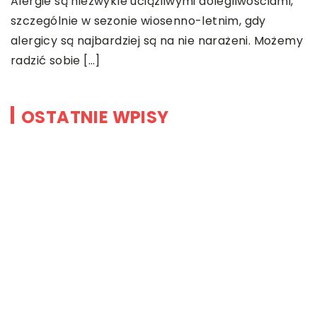
Alergie są niezwykle uciążliwymi dolegliwościami,
szczególnie w sezonie wiosenno-letnim, gdy
alergicy są najbardziej są na nie narażeni. Możemy
radzić sobie […]
OSTATNIE WPISY
Ginekologia estetyczna – na czym
polega i co takiego jest
przedmiotem leczenia?
Myjki ciśnieniowe – jakie mają
zalety?
Łóżka tapicerowane – czym się
charakteryzują?