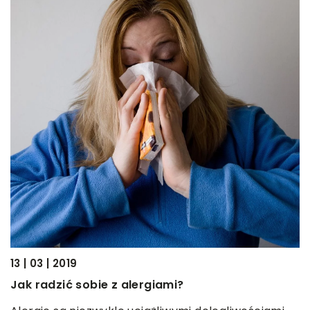
12
J
W
s
b
[
13 | 03 | 2019
Jak radzić sobie z alergiami?