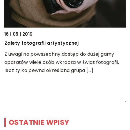
27 | 12 | 2020
dużej gamy
Pomoc tłumacza – jakie kwestie ona
t fotografii,
Korzystanie z usług profesjonalnego bi
[…]
tłumaczeń to nieodzowny element pr
działalności międzynarodowej. Oczywiś
możemy świetnie posługiwać się danym
jednak […]
OSTATNIE WPISY