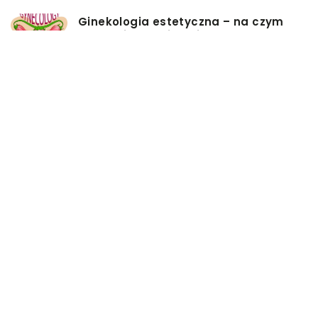
Ginekologia estetyczna – na czym
polega i co takiego jest
przedmiotem leczenia?
Myjki ciśnieniowe – jakie mają
zalety?
Łóżka tapicerowane – czym się
charakteryzują?
Jakie korzyści przynosi instalacja
węzła cieplnego?
Szafy rack z systemem chłodzenia:
jakie opcje dostępne na rynku