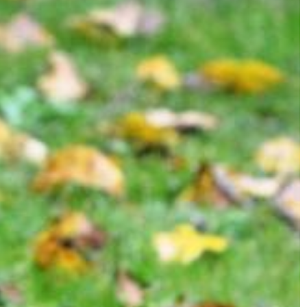
przestrzeni może bowiem przynieść
skutek odwrotny od oczekiwanego. [