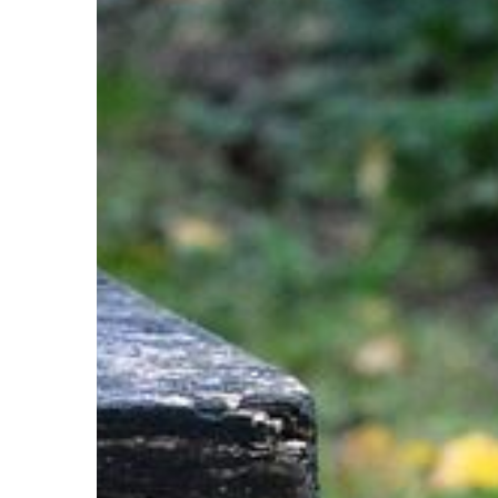
TRENDY I ŻYCIE
15 | 07 | 2022
Jak radzić sobie z u
Czym jest uzależnienie
jest chorobą, która w
utrzymuje ludzi z możl
kontrolowania ich ko
zachowań. Istnieje […]