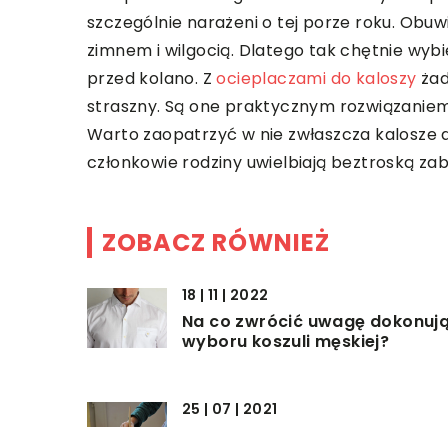
szczególnie narażeni o tej porze roku. Obuw
zimnem i wilgocią. Dlatego tak chętnie wyb
przed kolano. Z
ocieplaczami do kaloszy
żad
straszny. Są one praktycznym rozwiązaniem
Warto zaopatrzyć w nie zwłaszcza kalosze d
członkowie rodziny uwielbiają beztroską za
ZOBACZ RÓWNIEŻ
18 | 11 | 2022
Na co zwrócić uwagę dokonuj
wyboru koszuli męskiej?
25 | 07 | 2021
Rozwój artystyczny dziecka –