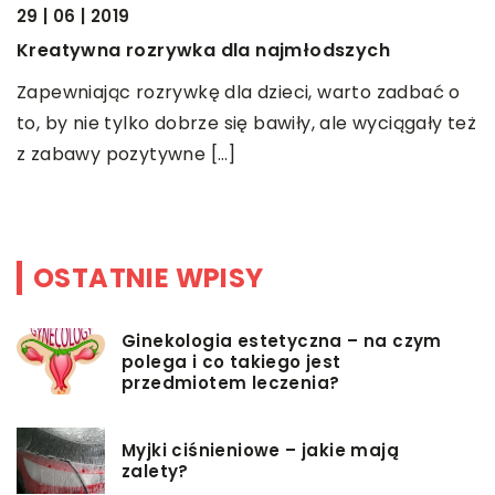
29 | 06 | 2019
W
Kreatywna rozrywka dla najmłodszych
g
Zapewniając rozrywkę dla dzieci, warto zadbać o
.
W
to, by nie tylko dobrze się bawiły, ale wyciągały też
ie
w
z zabawy pozytywne […]
p
p
OSTATNIE WPISY
Ginekologia estetyczna – na czym
polega i co takiego jest
przedmiotem leczenia?
Myjki ciśnieniowe – jakie mają
zalety?