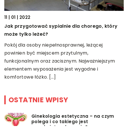
11 | 01 | 2022
11
Jak przygotować sypialnie dla chorego, który
C
może tylko leżeć?
m
Pokój dla osoby niepełnosprawnej, leżącej
P
powinien być miejscem przytulnym,
u
funkcjonalnym oraz zacisznym. Najważniejszym
t
elementem wyposażenia jest wygodne i
t
komfortowe łóżko. […]
OSTATNIE WPISY
Ginekologia estetyczna – na czym
polega i co takiego jest
przedmiotem leczenia?