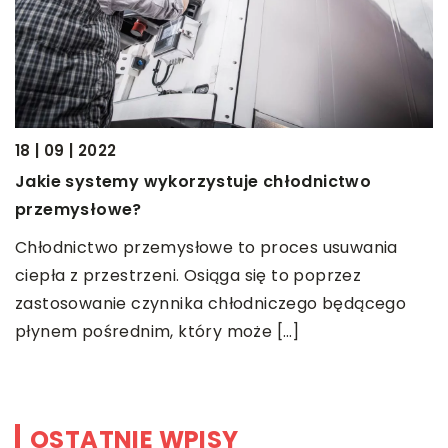
18 | 09 | 2022
13
Jakie systemy wykorzystuje chłodnictwo
J
przemysłowe?
D
Chłodnictwo przemysłowe to proces usuwania
N
ciepła z przestrzeni. Osiąga się to poprzez
m
zastosowanie czynnika chłodniczego będącego
e
płynem pośrednim, który może […]
OSTATNIE WPISY