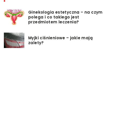
Ginekologia estetyczna – na czym
polega i co takiego jest
przedmiotem leczenia?
Myjki ciśnieniowe – jakie mają
zalety?
Łóżka tapicerowane – czym się
charakteryzują?
Jakie korzyści przynosi instalacja
węzła cieplnego?
Szafy rack z systemem chłodzenia:
jakie opcje dostępne na rynku