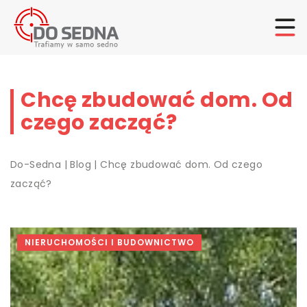
Chcę zbudować dom. Od
czego zacząć?
Do-Sedna
|
Blog
|
Chcę zbudować dom. Od czego
zacząć?
NIERUCHOMOŚCI I BUDOWNICTWO