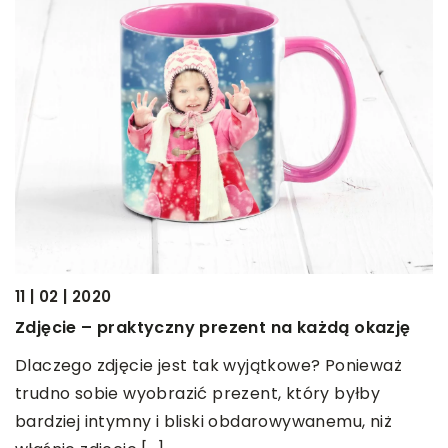
08
I
o
11 | 02 | 2020
O
Zdjęcie – praktyczny prezent na każdą okazję
w
ą.
Dlaczego zdjęcie jest tak wyjątkowe? Ponieważ
m
trudno sobie wyobrazić prezent, który byłby
c
bardziej intymny i bliski obdarowywanemu, niż