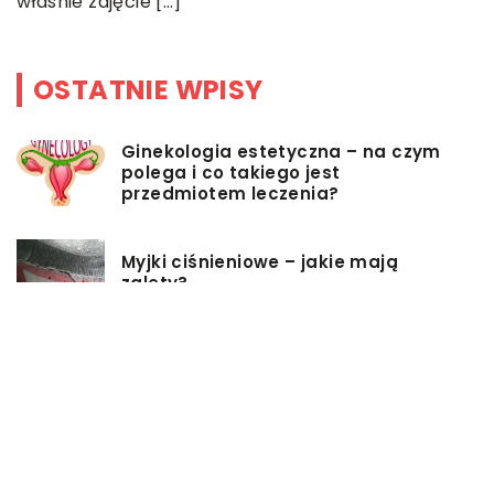
właśnie zdjęcie […]
OSTATNIE WPISY
Ginekologia estetyczna – na czym
polega i co takiego jest
przedmiotem leczenia?
Myjki ciśnieniowe – jakie mają
zalety?
Łóżka tapicerowane – czym się
charakteryzują?
Jakie korzyści przynosi instalacja
węzła cieplnego?