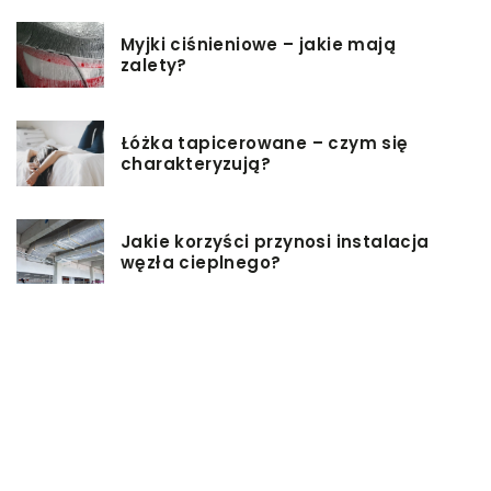
Myjki ciśnieniowe – jakie mają
zalety?
Łóżka tapicerowane – czym się
charakteryzują?
Jakie korzyści przynosi instalacja
węzła cieplnego?
Szafy rack z systemem chłodzenia:
jakie opcje dostępne na rynku
Zadbaj o swój kręgosłup – dlaczego
warto zdecydować się na modny
plecak?