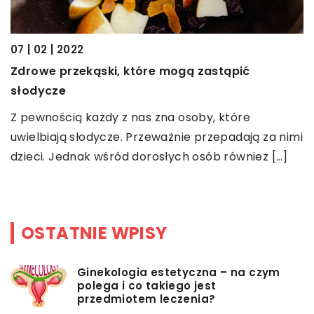
07 | 02 | 2022
26
Zdrowe przekąski, które mogą zastąpić
J
słodycze
z
Z pewnością każdy z nas zna osoby, które
P
uwielbiają słodycze. Przeważnie przepadają za nimi
W
dzieci. Jednak wśród dorosłych osób również […]
p
OSTATNIE WPISY
Ginekologia estetyczna – na czym
polega i co takiego jest
przedmiotem leczenia?