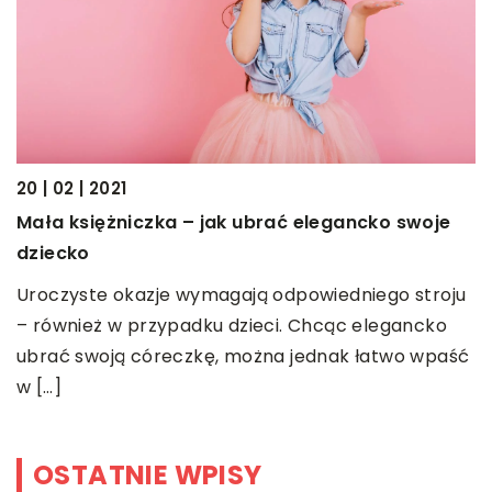
01
20 | 02 | 2021
L
Mała księżniczka – jak ubrać elegancko swoje
R
dziecko
r
Uroczyste okazje wymagają odpowiedniego stroju
eń
z
– również w przypadku dzieci. Chcąc elegancko
]
ubrać swoją córeczkę, można jednak łatwo wpaść
w […]
OSTATNIE WPISY