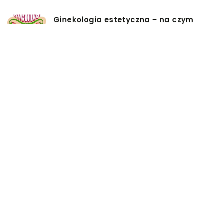
Ginekologia estetyczna – na czym
polega i co takiego jest
przedmiotem leczenia?
Myjki ciśnieniowe – jakie mają
zalety?
Łóżka tapicerowane – czym się
charakteryzują?
Jakie korzyści przynosi instalacja
węzła cieplnego?
Szafy rack z systemem chłodzenia:
jakie opcje dostępne na rynku