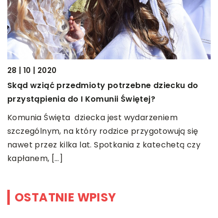
28 | 10 | 2020
25
Skąd wziąć przedmioty potrzebne dziecku do
N
przystąpienia do I Komunii Świętej?
k
Komunia Święta dziecka jest wydarzeniem
Z
ą.
szczególnym, na który rodzice przygotowują się
w
nawet przez kilka lat. Spotkania z katechetą czy
p
kapłanem, […]
ic
OSTATNIE WPISY