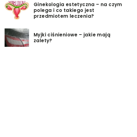
Ginekologia estetyczna – na czym
polega i co takiego jest
przedmiotem leczenia?
Myjki ciśnieniowe – jakie mają
zalety?
Łóżka tapicerowane – czym się
charakteryzują?
Jakie korzyści przynosi instalacja
węzła cieplnego?
Szafy rack z systemem chłodzenia:
jakie opcje dostępne na rynku