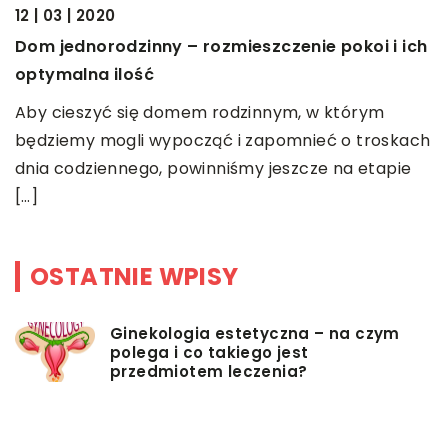
12 | 03 | 2020
Mec
Dom jednorodzinny – rozmieszczenie pokoi i ich
pocz
optymalna ilość
sko
i wy
Aby cieszyć się domem rodzinnym, w którym
będziemy mogli wypocząć i zapomnieć o troskach
dnia codziennego, powinniśmy jeszcze na etapie
[…]
OSTATNIE WPISY
Ginekologia estetyczna – na czym
polega i co takiego jest
przedmiotem leczenia?
Myjki ciśnieniowe – jakie mają