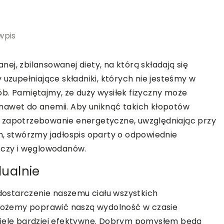
wpis
j, zbilansowanej diety, na którą składają się
 uzupełniające składniki, których nie jesteśmy w
b. Pamiętajmy, że duży wysiłek fizyczny może
nawet do anemii. Aby uniknąć takich kłopotów
e zapotrzebowanie energetyczne, uwzględniając przy
h, stwórzmy jadłospis oparty o odpowiednie
szczy i węglowodanów.
ualnie
 dostarczenie naszemu ciału wszystkich
ożemy poprawić naszą wydolność w czasie
wiele bardziej efektywne. Dobrym pomysłem będą