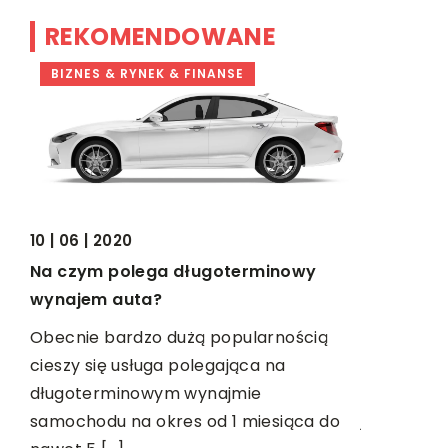
REKOMENDOWANE
BIZNES & RYNEK & FINANSE
TRENDY I
10 | 06 | 2020
Na czym polega długoterminowy
29 | 08 | 2
wynajem auta?
Jak dobr
Obecnie bardzo dużą popularnością
rasy psa?
szy
cieszy się usługa polegająca na
Wielu właś
długoterminowym wynajmie
oże
jaką karmę
samochodu na okres od 1 miesiąca do