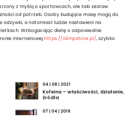
orzony z myślą o sportowcach, ale taki zestaw
żności od potrzeb. Osoby budujące masę mogą do
odżywki, a natomiast ludzie nastawieni na
bletkach. Wzbogacając dietę o odpowiednie
ronie internetowej
https://olimpstore.pl/
, szybko
04 | 08 | 2021
Kofeina – właściwości, działanie,
źródła
07 | 04 | 2019
Jak przyznawane są hotelowe
gwiazdki?