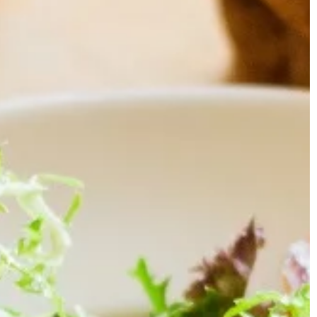
stkie niezbędne
ju składniki […]