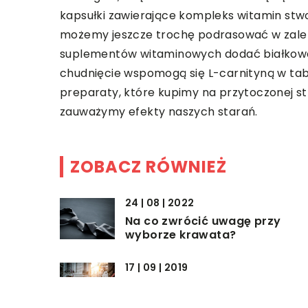
kapsułki zawierające kompleks witamin stw
możemy jeszcze trochę podrasować w zale
suplementów witaminowych dodać białkowe 
chudnięcie wspomogą się L-carnityną w ta
preparaty, które kupimy na przytoczonej st
zauważymy efekty naszych starań.
ZOBACZ RÓWNIEŻ
24 | 08 | 2022
Na co zwrócić uwagę przy
wyborze krawata?
17 | 09 | 2019
Jak urozmaicić modę miejską?