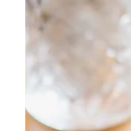
TRENDY I ŻYCIE
29 | 08 | 2021
Jak dobrać odpowie
rasy psa?
Wielu właścicieli psów
jaką karmę wybrać dla