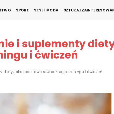
ŃSTWO
SPORT
STYL I MODA
SZTUKA I ZAINTERESOWA
ie i suplementy diet
ningu i ćwiczeń
y diety, jako podstawa skutecznego treningu i ćwiczeń