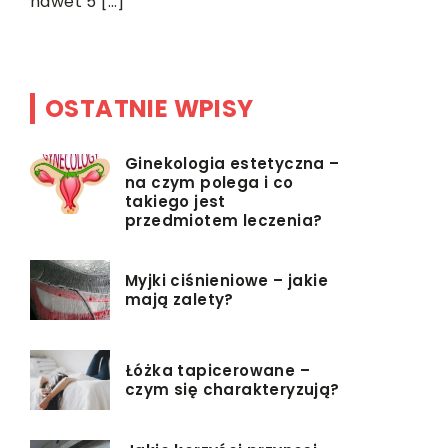
aby zapew
nawet 5 […]
do prawidł
OSTATNIE WPISY
Ginekologia estetyczna –
na czym polega i co
takiego jest
przedmiotem leczenia?
Myjki ciśnieniowe – jakie
mają zalety?
Łóżka tapicerowane –
czym się charakteryzują?