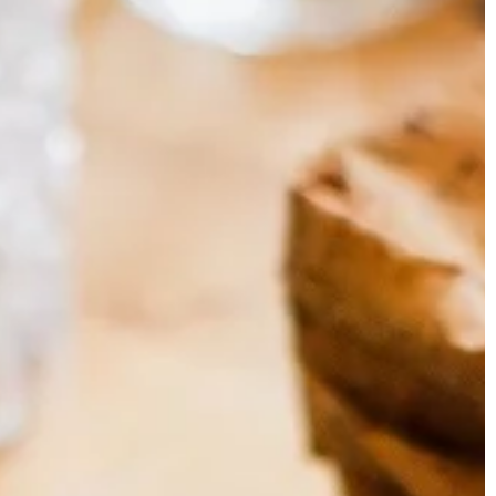
DOM I WNĘTRZE
11 | 06 | 2018
Systemy wentylacji mechanicznej
dnią karmę do
System wentylacji mechanicznej
Sprawna wentylacja w domu to więk
komfort codziennego życia.
 zastanawia się,
Niewłaściwa cyrkulacja powietrza m
 swojego pupila,
powodować migreny czy inne […]