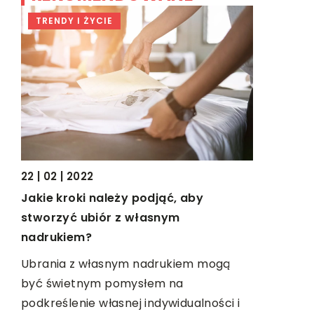
TRENDY I ŻYCIE
BIZNES &
09 | 04 | 2
22 | 02 | 2022
W jakich
Jakie kroki należy podjąć, aby
ie?
profesjon
stworzyć ubiór z własnym
ie
nadrukiem?
Prowadzen
działalnoś
Ubrania z własnym nadrukiem mogą
firmy wiąż
być świetnym pomysłem na
 […]
a jednym z
podkreślenie własnej indywidualności i