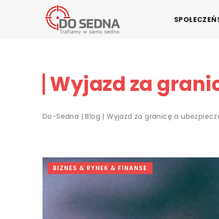
SPOŁECZE
Wyjazd za grani
Do-Sedna
|
Blog
|
Wyjazd za granicę a ubezpiecz
BIZNES & RYNEK & FINANSE