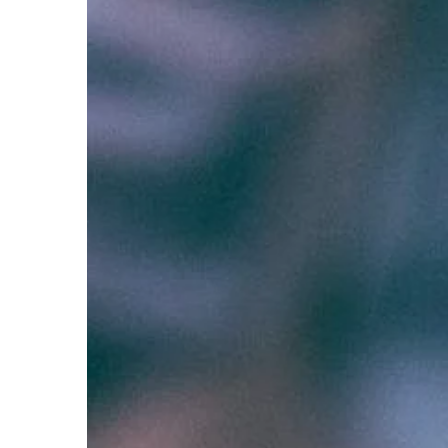
BIZNES & RYNEK & FIN
09 | 04 | 2021
W jakich sprawach 
profesjonalne biuro
Prowadzenie jednoos
działalności gospodarc
firmy wiąże się z wie
a jednym z nich jest 