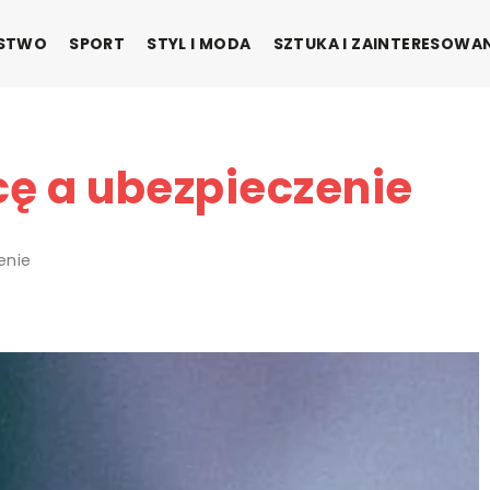
ŃSTWO
SPORT
STYL I MODA
SZTUKA I ZAINTERESOWA
cę a ubezpieczenie
enie