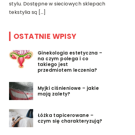
szeroko po
stylu. Dostępne w sieciowych sklepach
tekstylia są […]
OSTATNIE WPISY
Ginekologia estetyczna –
na czym polega i co
takiego jest
przedmiotem leczenia?
Myjki ciśnieniowe – jakie
mają zalety?
Łóżka tapicerowane –
czym się charakteryzują?