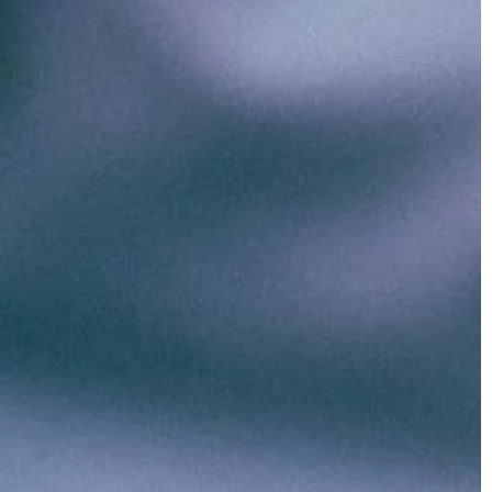
ANSE
TRENDY I ŻYCIE
29 | 03 | 2019
może pomóc nam
Jakie stylizacje są zawsze na czas
 rachunkowe?
Większość kobiet nie ma czasu lub n
obowej
lubi chodzić po sklepach w
zej lub większej
poszukiwaniu ubrań, które mogłyby
loma obowiązkami,
posłużyć do komponowania stylizacji
prowadzenie