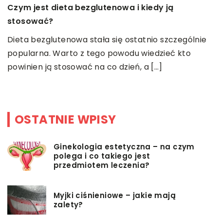
Czym jest dieta bezglutenowa i kiedy ją
W
stosować?
e
Dieta bezglutenowa stała się ostatnio szczególnie
r
popularna. Warto z tego powodu wiedzieć kto
ść
śp
powinien ją stosować na co dzień, a […]
OSTATNIE WPISY
Ginekologia estetyczna – na czym
polega i co takiego jest
przedmiotem leczenia?
Myjki ciśnieniowe – jakie mają
zalety?