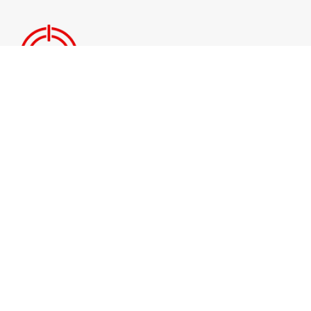
NAWIGACJA
BLOG
POLITYKA PRYWATNOŚCI
REGULAMIN
KATEGORIE
Biznes