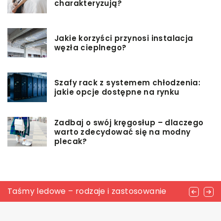
charakteryzują?
Jakie korzyści przynosi instalacja
węzła cieplnego?
Szafy rack z systemem chłodzenia:
jakie opcje dostępne na rynku
Zadbaj o swój kręgosłup – dlaczego
warto zdecydować się na modny
plecak?
Taśmy ledowe – rodzaje i zastosowanie
Jak nadać połysk aluminium?
Obróbka skrawaniem – na czym polega?