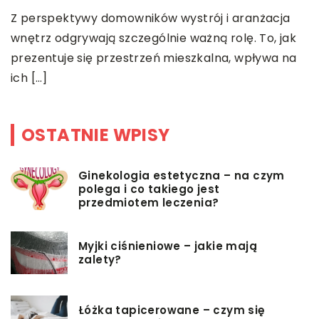
Wybór odpowiedniej fryzury ślubnej to niezwykle
r
ważna decyzja. Z tego też powodu nie należy do
O
najłatwiejszych. Katalogi ślubne i czasopisma […]
o
OSTATNIE WPISY
Ginekologia estetyczna – na czym
polega i co takiego jest
przedmiotem leczenia?
Myjki ciśnieniowe – jakie mają
zalety?
Łóżka tapicerowane – czym się