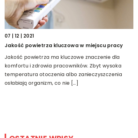
 | 2021
21 | 08 | 2
ć powietrza kluczowa w miejscu pracy
Z jakich
ć powietrza ma kluczowe znaczenie dla
składać 
rtu i zdrowia pracowników. Zbyt wysoka
W każdym 
ratura otoczenia albo zanieczyszczenia
charakte
ają organizm, co nie […]
spoczywaj
przeprow