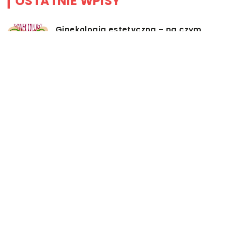
OSTATNIE WPISY
Ginekologia estetyczna – na czym
polega i co takiego jest
przedmiotem leczenia?
Myjki ciśnieniowe – jakie mają
zalety?
Łóżka tapicerowane – czym się
charakteryzują?
Jakie korzyści przynosi instalacja
węzła cieplnego?
Szafy rack z systemem chłodzenia:
jakie opcje dostępne na rynku