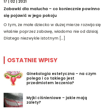
17 | 02 | 2021
11
Zabawki dla malucha – co koniecznie powinno
się pojawić w jego pokoju
J
O tym, że małe dziecko w dużej mierze rozwija się
K
właśnie poprzez zabawę, wiadomo nie od dzisiaj.
n
Dlatego niezwykle istotnym […]
w
OSTATNIE WPISY
Ginekologia estetyczna – na czym
polega i co takiego jest
przedmiotem leczenia?
Myjki ciśnieniowe – jakie mają
zalety?