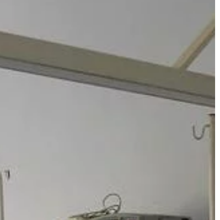
TRENDY I ŻYCIE
24 | 03 | 2019
Jakie okazje warto uwiecznić na se
fotograficznej?
żdym samochodzie
ż stanowią główną
Tematyczne oraz okolicznościowe s
wają na dynamikę
fotograficzne to doskonały sposób 
ad […]
utrwalenie ważnych chwil z naszego
życia. Momenty, które warto uwieczn