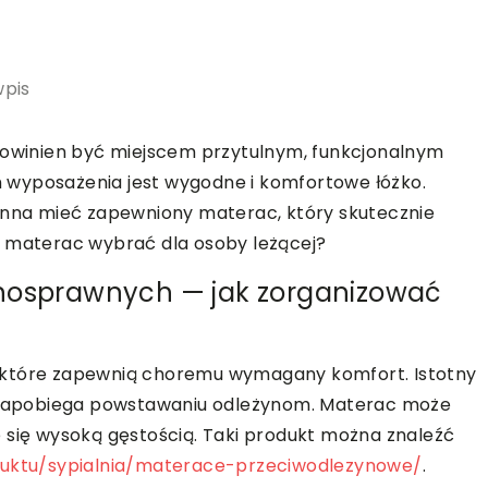
wpis
 powinien być miejscem przytulnym, funkcjonalnym
 wyposażenia jest wygodne i komfortowe łóżko.
na mieć zapewniony materac, który skutecznie
i materac wybrać dla osoby leżącej?
łnosprawnych — jak zorganizować
 które zapewnią choremu wymagany komfort. Istotny
ry zapobiega powstawaniu odleżynom. Materac może
 się wysoką gęstością. Taki produkt można znaleźć
duktu/sypialnia/materace-przeciwodlezynowe/
.