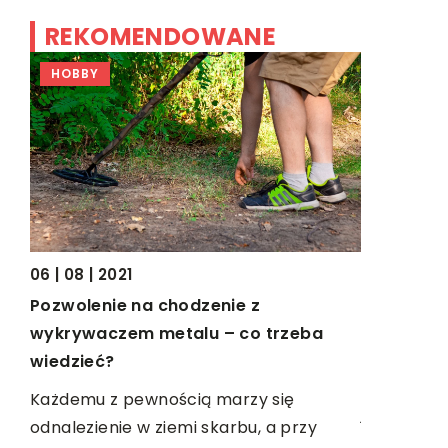
REKOMENDOWANE
HOBBY
TECHNOL
26 | 10 | 2
06 | 08 | 2021
sji
Jak dbać o
Pozwolenie na chodzenie z
Felgi odg
wykrywaczem metalu – co trzeba
esje
istotną ro
wiedzieć?
na
podporę d
Każdemu z pewnością marzy się
jazdy oraz
odnalezienie w ziemi skarbu, a przy
ić,