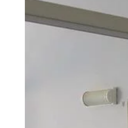
TECHNOLOGIE & IT
26 | 10 | 2020
Jak dbać o felgi?
Felgi odgrywają w ka
istotną rolę, poniewa
podporę dla kół, wpły
jazdy oraz chłodzą ukł