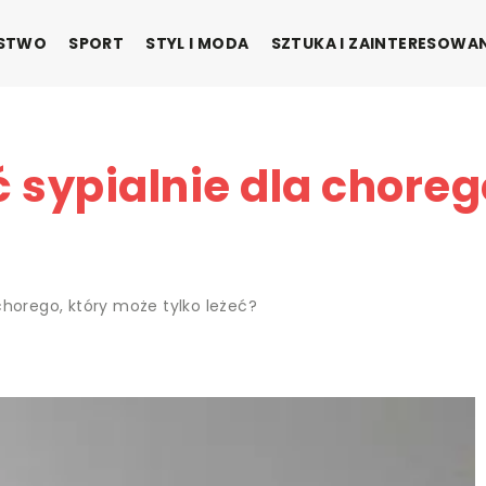
ŃSTWO
SPORT
STYL I MODA
SZTUKA I ZAINTERESOWA
 sypialnie dla choreg
chorego, który może tylko leżeć?