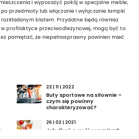
ieszczenia i wyposażyć pokój w specjalne meble,
 po przedmioty lub włączanie i wyłączanie lampki
 z rozkładanym blatem. Przydatne będą również
ą w profilaktyce przeciwodleżynowej, mogą być to
też pamiętać, że niepełnosprawny powinien mieć
22 | 11 | 2022
Buty sportowe na siłownie –
czym się powinny
charakteryzować?
26 | 02 | 2021
w
Jak dbać o swój organizm?