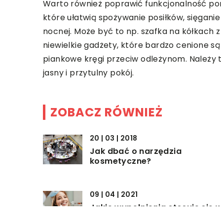
Warto również poprawić funkcjonalność pom
które ułatwią spożywanie posiłków, sięganie
nocnej. Może być to np. szafka na kółkach
niewielkie gadżety, które bardzo cenione s
piankowe kręgi przeciw odleżynom. Należy 
jasny i przytulny pokój.
ZOBACZ RÓWNIEŻ
20 | 03 | 2018
Jak dbać o narzędzia
kosmetyczne?
09 | 04 | 2021
Jakie wypełnienia stosuje się 
stomatologii?