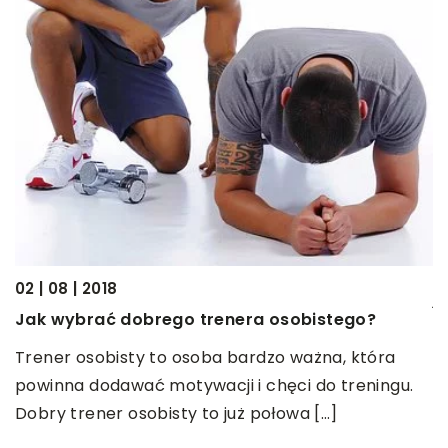
23
J
U
w
02 | 08 | 2018
j
Jak wybrać dobrego trenera osobistego?
o
Trener osobisty to osoba bardzo ważna, która
powinna dodawać motywacji i chęci do treningu.
Dobry trener osobisty to już połowa […]