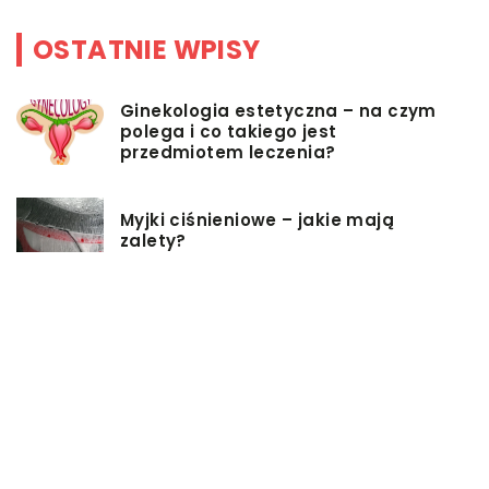
OSTATNIE WPISY
Ginekologia estetyczna – na czym
polega i co takiego jest
przedmiotem leczenia?
Myjki ciśnieniowe – jakie mają
zalety?
Łóżka tapicerowane – czym się
charakteryzują?
Jakie korzyści przynosi instalacja
węzła cieplnego?