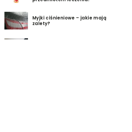
Myjki ciśnieniowe – jakie mają
zalety?
Łóżka tapicerowane – czym się
charakteryzują?
Jakie korzyści przynosi instalacja
węzła cieplnego?
Szafy rack z systemem chłodzenia:
jakie opcje dostępne na rynku
Zadbaj o swój kręgosłup – dlaczego
warto zdecydować się na modny