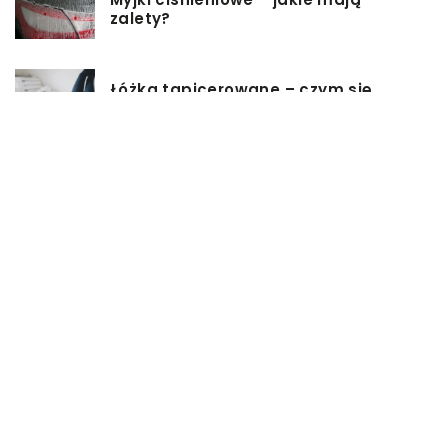
zalety?
Łóżka tapicerowane – czym się
charakteryzują?
Jakie korzyści przynosi instalacja
węzła cieplnego?
Szafy rack z systemem chłodzenia:
jakie opcje dostępne na rynku
Zadbaj o swój kręgosłup – dlaczego
warto zdecydować się na modny
plecak?