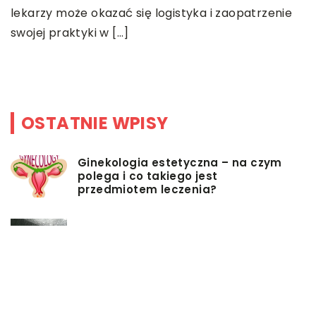
O
lekarzy może okazać się logistyka i zaopatrzenie
M
swojej praktyki w […]
p
p
OSTATNIE WPISY
Ginekologia estetyczna – na czym
polega i co takiego jest
przedmiotem leczenia?
Myjki ciśnieniowe – jakie mają
zalety?
Łóżka tapicerowane – czym się
charakteryzują?