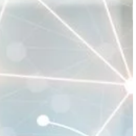
ma on przede wszystkim gwaranto
, wpłynie na
bezpieczeństwo i cechować się mał
zego […]
[…]