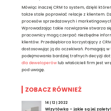
Mówiąc inaczej CRM to system, dzięki któr
także stale poprawiać relacje z klientem. 
procesów sprzedażowych i marketingowych, 
Wprowadzając takie rozwiązanie stwarza si
pracownicy mogą czerpać niezbędne inform
klientów. Przedsiębiorca korzystający z CR
dostosowując ją do oczekiwań. Pomagają w t
podejmowania bardziej trafnych decyzji do
dla deweloperów
lub właścicieli firm jest 
pod uwagę.
ZOBACZ RÓWNIEŻ
14 | 12 | 2022
Wizytówka – jakie są jej zalety