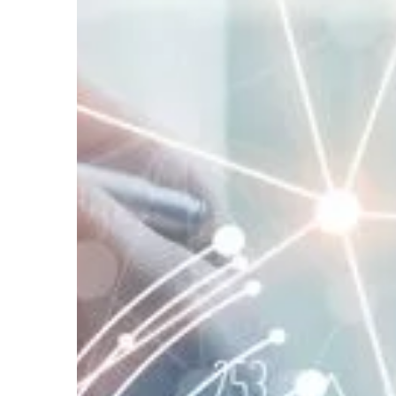
umieścimy na elewacji
ostateczny odbiór nas