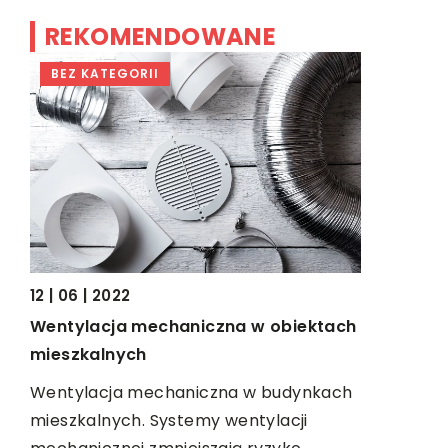
REKOMENDOWANE
BEZ KATEGORII
DOM I W
12 | 06 | 2022
09 | 02 | 2
wać
Wentylacja mechaniczna w obiektach
Elementy
mieszkalnych
zewnętrz
iele
Wentylacja mechaniczna w budynkach
Fasada bu
dę
mieszkalnych. Systemy wentylacji
bryła i wn