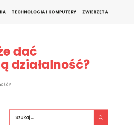
NIA
TECHNOLOGIA I KOMPUTERY
ZWIERZĘTA
że dać
 działalność?
ność?