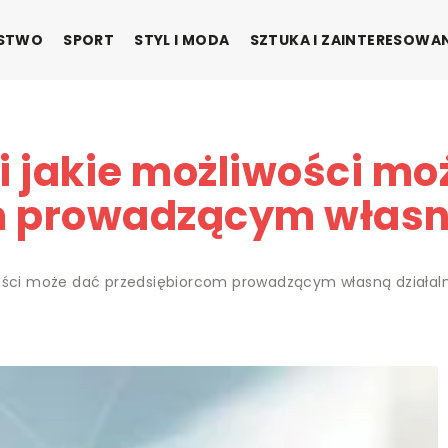
ŃSTWO
SPORT
STYL I MODA
SZTUKA I ZAINTERESOWA
i jakie możliwości mo
m prowadzącym własną
wości może dać przedsiębiorcom prowadzącym własną działal