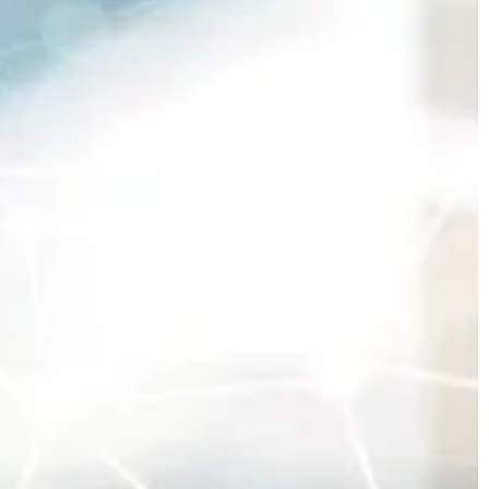
TECHNOLOGIE & IT
21 | 03 | 2021
W jakim zakresie można stuningo
e na wygląd
swój samochód?
Większość kierowców nie oczekuje w
ównie ważna jego
od swojego samochodu. Tak napraw
kie elementy