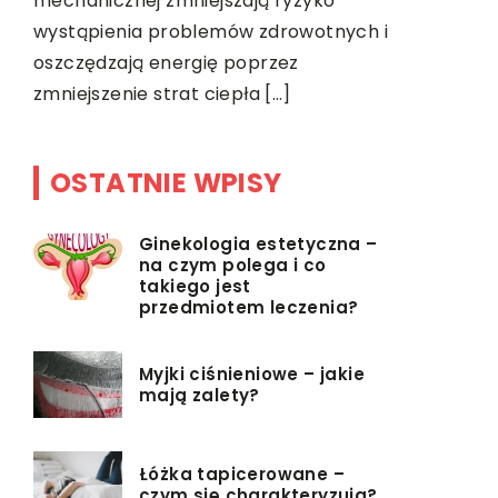
wać
mechanicznej zmniejszają ryzyko
umieścimy 
ą
wystąpienia problemów zdrowotnych i
ostateczny
oszczędzają energię poprzez
zmniejszenie strat ciepła […]
OSTATNIE WPISY
Ginekologia estetyczna –
na czym polega i co
takiego jest
przedmiotem leczenia?
Myjki ciśnieniowe – jakie
mają zalety?
Łóżka tapicerowane –
czym się charakteryzują?