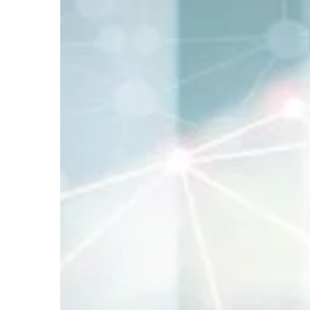
DOM I WNĘTRZE
09 | 02 | 2022
Elementy wpływając
zewnętrzny domu?
Fasada budynku jest r
bryła i wnętrze. To, ja