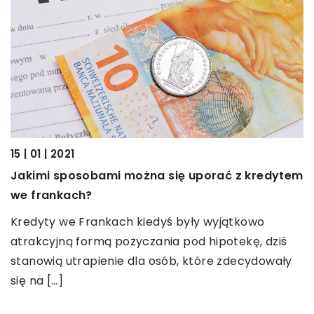
i
2
15 | 01 | 2021
L
Jakimi sposobami można się uporać z kredytem
we frankach?
P
d
Kredyty we Frankach kiedyś były wyjątkowo
u
atrakcyjną formą pożyczania pod hipotekę, dziś
stanowią utrapienie dla osób, które zdecydowały
się na […]