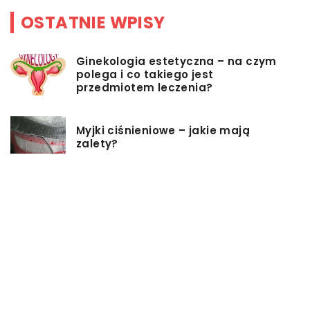
OSTATNIE WPISY
Ginekologia estetyczna – na czym
polega i co takiego jest
przedmiotem leczenia?
Myjki ciśnieniowe – jakie mają
zalety?
Łóżka tapicerowane – czym się
charakteryzują?
Jakie korzyści przynosi instalacja
węzła cieplnego?