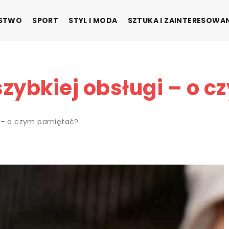
ŃSTWO
SPORT
STYL I MODA
SZTUKA I ZAINTERESOWA
zybkiej obsługi – o 
i – o czym pamiętać?