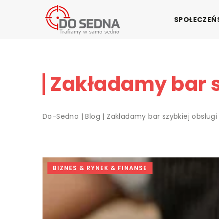
SPOŁECZE
Zakładamy bar s
Do-Sedna
|
Blog
|
Zakładamy bar szybkiej obsług
BIZNES & RYNEK & FINANSE