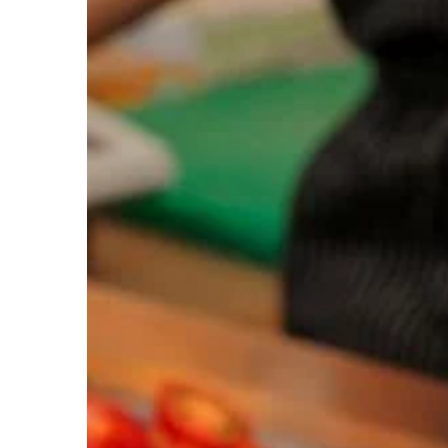
BIZNES & RYNEK & FIN
16 | 03 | 2021
Szkolenie ISO – co to 
Szkolenie ISO, czyli In
Organization for Stan
celu przede wszystki
uczestników z wymaga
skutecznie […]