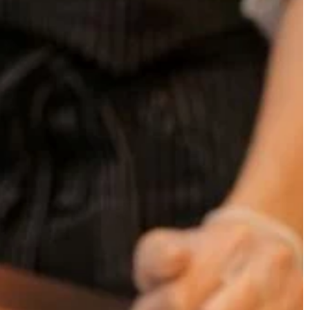
ANSE
NIERUCHOMOŚCI I BUDOWNICTWO
23 | 03 | 2020
jest?
Zalety stosowania cegły w aranżac
wnętrz
ternational
darization ma na
Cegła budowlana dostępna jest w wi
m zapoznać jego
wersjach. Ostatnimi czasy stanowi
niami, które mają
świetny dodatek aranżacyjny do tak
wnętrz, jak: kuchnie, jadalnie czy […]