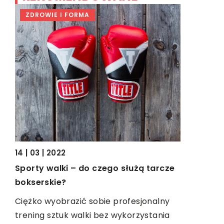
ZDROWIE I FORMA
BIZNES &
16 | 03 | 20
ji
Szkolenie 
14 | 03 | 2022
Szkolenie I
Sporty walki – do czego służą tarcze
elu
Organizati
bokserskie?
celu prze
Ciężko wyobrazić sobie profesjonalny
ich
uczestnik
trening sztuk walki bez wykorzystania
skutecznie