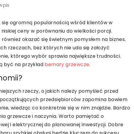
wpis
zą się ogromną popularnością wśród klientów w
iskiej ceny w porównaniu do wielkości porcji.
 również okazać się świetnym pomysłem na biznes.
h rzeczach, bez których nie uda się założyć
enie, którego wybór sprawia największe trudności.
ą być na przykład
bemary grzewcze
.
nomii?
iejszych rzeczy, o jakich należy pomyśleć przed
u początkujących przedsiębiorców zapomina bowiem
enie, wiedząc co konkretnie się w nim znajdzie. Bardzo
a grzewcze i naczynia. Warto pamiętać o
wej i elektrycznej do planowanej inwestycji. Dobre
ru szybkiej obsługi będzie kluczem do sukcesu.