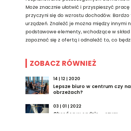
Może znacznie ułatwić i przyspieszyć pracę
przyczyni się do wzrostu dochodów. Bardzo
urządzeń. Znaleźć je można między innymi n
podstawowe elementy, wchodzące w skład w
zapoznać się z ofertą i odnaleźć to, co będz
ZOBACZ RÓWNIEŻ
14 | 12 | 2020
Lepsze biuro w centrum czy na
obrzeżach?
03 | 01 | 2022
Obrońca w sądzie – czym
powinien się charakteryzować