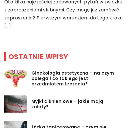
Oto kilka najczęściej zadawanych pytań w związku
z zaproszeniami ślubnymi. Czy mogę już zamówić
W
zaproszenia? Pierwszym warunkiem do tego kroku
d
[…]
p
m
OSTATNIE WPISY
Ginekologia estetyczna – na czym
polega i co takiego jest
przedmiotem leczenia?
Myjki ciśnieniowe – jakie mają
zalety?
Łóżka tapicerowane – czym się