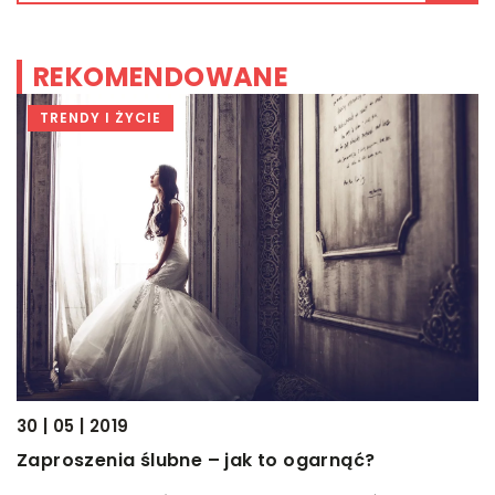
REKOMENDOWANE
TRENDY I ŻYCIE
30 | 05 | 2019
19
e
Zaproszenia ślubne – jak to ogarnąć?
W
u