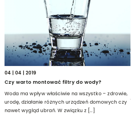
y
2
ny
04 | 04 | 2019
D
Czy warto montować filtry do wody?
Z
Woda ma wpływ właściwie na wszystko – zdrowie,
j
urodę, działanie różnych urządzeń domowych czy
c
nawet wygląd ubrań. W związku z […]
k
C