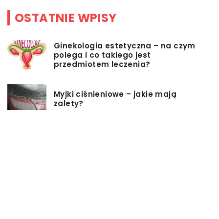
OSTATNIE WPISY
Ginekologia estetyczna – na czym
polega i co takiego jest
przedmiotem leczenia?
Myjki ciśnieniowe – jakie mają
zalety?
Łóżka tapicerowane – czym się
charakteryzują?
Jakie korzyści przynosi instalacja
węzła cieplnego?