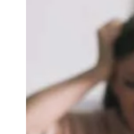
indukcyjnemu nagrze
specjalnych urządzeń.
kolejności, po przepr