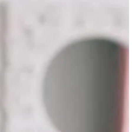
DOM I WNĘTRZE
27 | 06 | 2021
Jakie akcesoria do parzenia kawy
sprawdzą się w kawiarni?
s hartowania
Kawiarnie przyciągają klientów nie t
dobrą kawą, ale również klimatem, ja
e poprawia
w nich panuje. By zadowolić
i dzięki jej
wymagających klientów, warto zad