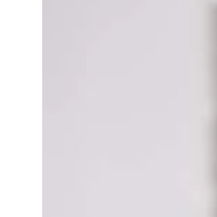
TECHNOLOGIE & IT
25 | 10 | 2020
Jak przebiega proce
indukcyjnego?
Hartowanie indukcyjn
twardość i trwałość stal