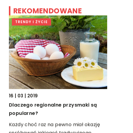
REKOMENDOWANE
TRENDY I ŻYCIE
TECHNOL
25 | 10 | 20
16 | 03 | 2019
Jak przeb
Dlaczego regionalne przysmaki są
indukcyjn
ylko
popularne?
ki
Hartowani
Każdy choć raz na pewno miał okazję
twardość i 
bać
spróbować jakiegoś tradycyjnego