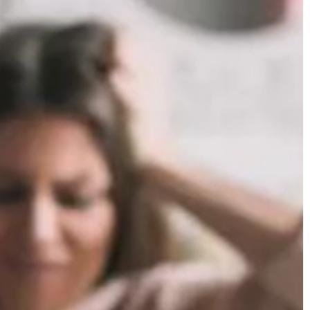
waniu za pomocą
[…]
 W dalszej
owadzonej […]