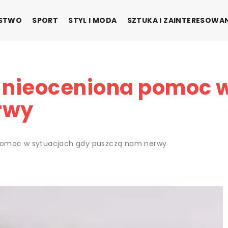
ŃSTWO
SPORT
STYL I MODA
SZTUKA I ZAINTERESOWA
 nieoceniona pomoc 
rwy
pomoc w sytuacjach gdy puszczą nam nerwy