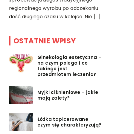
indukcyjn
regionalnego wyrobu po odczekaniu
specjalnyc
dość długiego czasu w kolejce. Nie […]
kolejności
OSTATNIE WPISY
Ginekologia estetyczna –
na czym polega i co
takiego jest
przedmiotem leczenia?
Myjki ciśnieniowe – jakie
mają zalety?
Łóżka tapicerowane –
czym się charakteryzują?