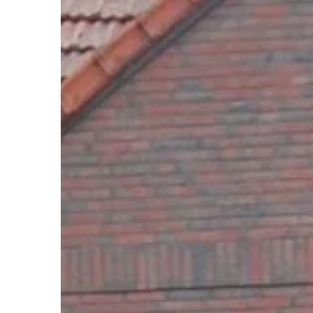
HOBBY
13 | 06 | 2022
Jakie są tanie międ
środki transportu?
Istnieje wiele tanich
środków transportu. 
Najszybszym sposobem