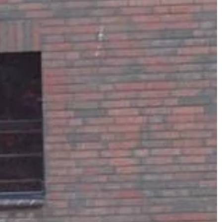
element, albo cały układ lub system.
giego jest
Wyrzucanie urządzeń i kupowanie
nowych […]