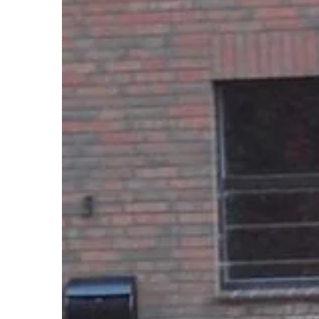
z jednego kraju do dru
samolot. Tanie […]