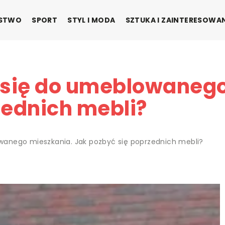
ŃSTWO
SPORT
STYL I MODA
SZTUKA I ZAINTERESOWA
się do umeblowanego
zednich mebli?
anego mieszkania. Jak pozbyć się poprzednich mebli?