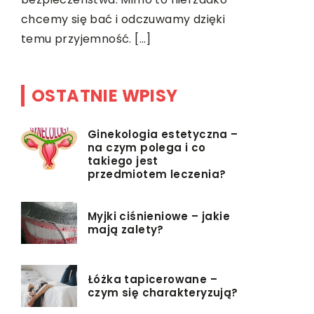
z jednego 
chcemy się bać i odczuwamy dzięki
samolot. T
temu przyjemność. […]
OSTATNIE WPISY
Ginekologia estetyczna –
na czym polega i co
takiego jest
przedmiotem leczenia?
Myjki ciśnieniowe – jakie
mają zalety?
Łóżka tapicerowane –
czym się charakteryzują?