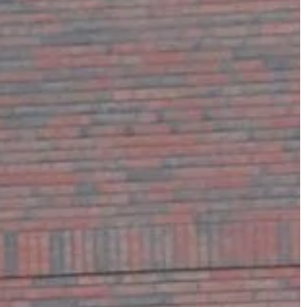
TECHNOLOGIE
15 | 03 | 2022
zynarodowe
Naprawa odkurzacza czy wymian
części? Co jest bardziej opłacalne
 międzynarodowych
Sprzęty domowe czasami ulegają
Samoloty
awariom, może zepsuć się pojedync
 na dostanie się