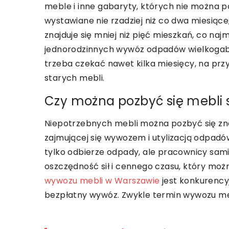
meble i inne gabaryty, których nie można p
wystawiane nie rzadziej niż co dwa miesią
znajduje się mniej niż pięć mieszkań, co na
jednorodzinnych wywóz odpadów wielkogab
trzeba czekać nawet kilka miesięcy, na prz
starych mebli.
Czy można pozbyć się mebli s
Niepotrzebnych mebli można pozbyć się znac
zajmującej się wywozem i utylizacją odpadó
tylko odbierze odpady, ale pracownicy sami 
oszczędność sił i cennego czasu, który mo
wywozu mebli w Warszawie
jest konkurencyj
bezpłatny wywóz. Zwykle termin wywozu meb