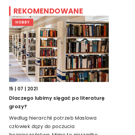
REKOMENDOWANE
HOBBY
HOBBY
13 | 06 | 20
15 | 07 | 2021
Jakie są 
Dlaczego lubimy sięgać po literaturę
a
środki tr
grozy?
?
Istnieje w
Według hierarchii potrzeb Maslowa
środków t
człowiek dąży do poczucia
zy
Najszybsz
bezpieczeństwa. Mimo to nierzadko