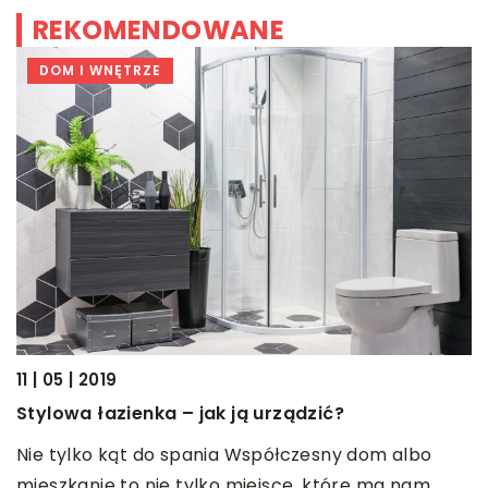
REKOMENDOWANE
DOM I WNĘTRZE
15
11 | 05 | 2019
C
Stylowa łazienka – jak ją urządzić?
p
Nie tylko kąt do spania Współczesny dom albo
P
t,
mieszkanie to nie tylko miejsce, które ma nam