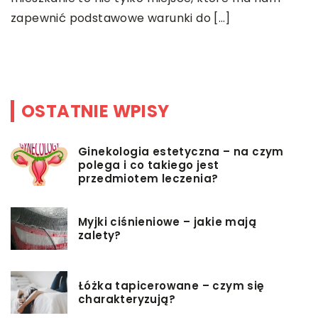
s
g
zapewnić podstawowe warunki do […]
p
i
b
OSTATNIE WPISY
Ginekologia estetyczna – na czym
polega i co takiego jest
przedmiotem leczenia?
Myjki ciśnieniowe – jakie mają
zalety?
Łóżka tapicerowane – czym się
charakteryzują?