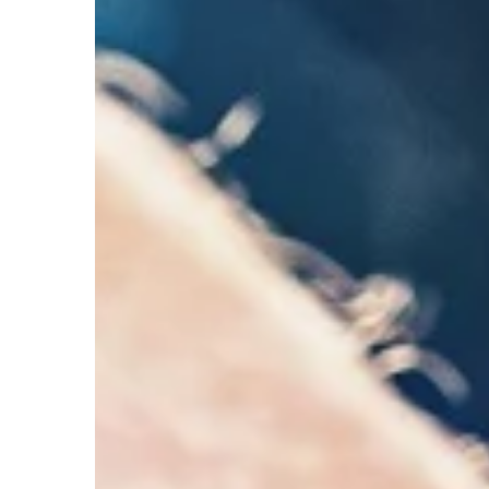
DOM I WNĘTRZE
27 | 10 | 2019
Klimatyzacja w biurz
korzyści
Poprawa komfortu i w
Jeszcze do niedawna 
biurze uznawana była 
przejaw luksusu. Obec