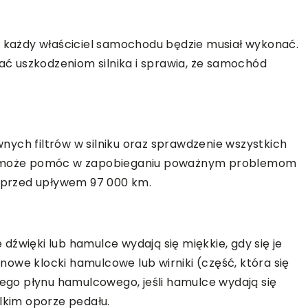
e każdy właściciel samochodu będzie musiał wykonać.
ć uszkodzeniom silnika i sprawia, że samochód
ych filtrów w silniku oraz sprawdzenie wszystkich
ąd może pomóc w zapobieganiu poważnym problemom
y przed upływem 97 000 km.
źwięki lub hamulce wydają się miękkie, gdy się je
owe klocki hamulcowe lub wirniki (część, która się
go płynu hamulcowego, jeśli hamulce wydają się
elkim oporze pedału.