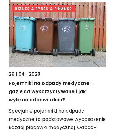
BIZNES & RYNEK & FINANSE
DOM I W
27 | 10 | 20
Klimatyza
29 | 04 | 2020
korzyści
a
Pojemniki na odpady medyczne –
gdzie są wykorzystywane i jak
Poprawa k
wybrać odpowiednie?
Jeszcze d
biurze uzn
Specjalne pojemniki na odpady
przejaw lu
oże
medyczne to podstawowe wyposażenie
każdej placówki medycznej. Odpady