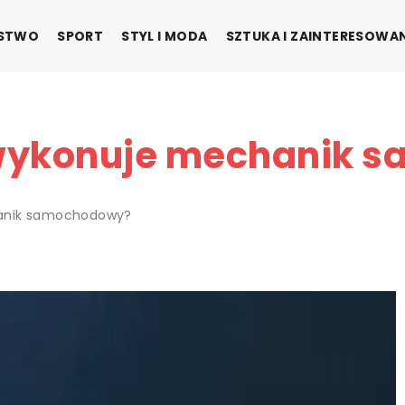
ŃSTWO
SPORT
STYL I MODA
SZTUKA I ZAINTERESOWA
wykonuje mechanik 
hanik samochodowy?