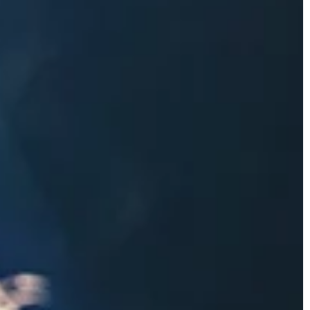
TRENDY I ŻYCIE
e – najważniejsze
02 | 10 | 2022
Planowanie wesela – O czym trzeb
pomyśleć?
ydajności pracy
klimatyzacja w
Planując ślub, Para Młoda ma wiele
za zbytek i
szczegółów do przemyślenia.
nie stanowi […]
Zaplanowanie idealnej ceremonii m
być ciężką pracą! Z odpowiednimi