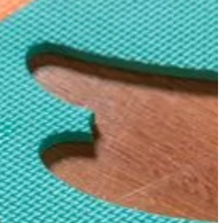
TRENDY I ŻYCIE
03 | 08 | 2021
Jakie części układu hamulcowego
skich i
najczęściej wymienia się we
i
francuskich samochodach?
Każdy samochód w miarę eksploatac
owe
wymaga pewnych napraw. Dotyczy 
ymś, co
każdej marki pojazdu, chociaż wiele
 i nadaje mu