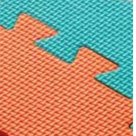
osób utrzymuje, iż częstsze wymiany
ce takie hobby,