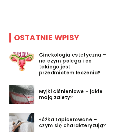
 […]
smak. Oso
są postrze
OSTATNIE WPISY
Ginekologia estetyczna –
na czym polega i co
takiego jest
przedmiotem leczenia?
Myjki ciśnieniowe – jakie
mają zalety?
Łóżka tapicerowane –
czym się charakteryzują?