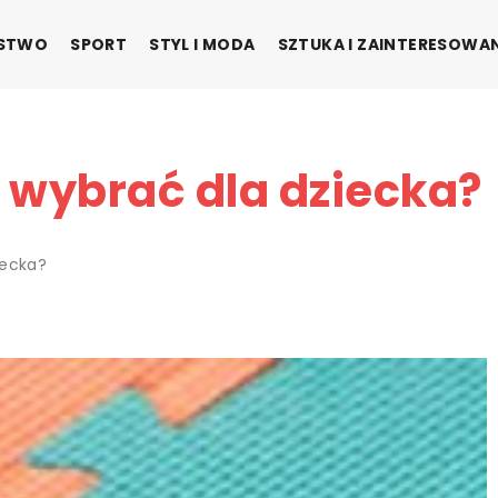
ŃSTWO
SPORT
STYL I MODA
SZTUKA I ZAINTERESOWA
 wybrać dla dziecka?
iecka?