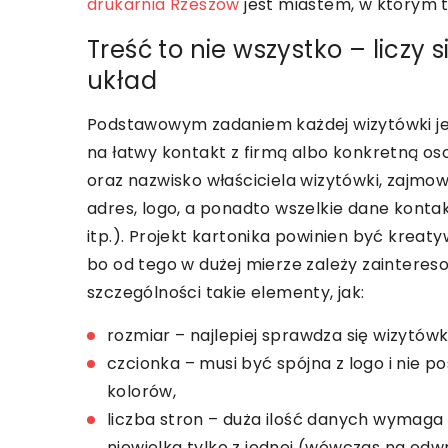
drukarnia Rzeszów
jest miastem, w którym t
Treść to nie wszystko – liczy s
układ
Podstawowym zadaniem każdej wizytówki je
na łatwy kontakt z firmą albo konkretną oso
oraz nazwisko właściciela wizytówki, zajmo
adres, logo, a ponadto wszelkie dane konta
itp.). Projekt kartonika powinien być kreaty
bo od tego w dużej mierze zależy zainteres
szczególności takie elementy, jak:
rozmiar – najlepiej sprawdza się wizytó
czcionka – musi być spójna z logo i nie 
kolorów,
liczba stron – duża ilość danych wymaga
niewielka tylko z jednej (wówczas na od