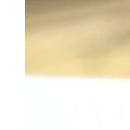
DOM I WNĘTRZE
24 | 02 | 2021
Klamki do drzwi – pr
W aranżacji wnętrza li
nawet najdrobniejszy 
przypadkach to właśni
charakteru całemu po