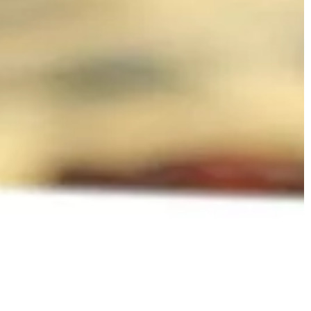
ZDROWIE I FORMA
16 | 10 | 2022
zegląd modeli
Balkonik – jakie ma plusy?
czy się każdy
Nie tylko osoby starsze korzystają z
szczegół. W wielu
balkoników. Balkonik jest doskonały
e detale nadają
narzędziem dla każdego, kto ma
mieszczeniu.
problemy z chodzeniem, niezależnie