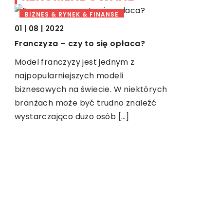
BIZNES & RYNEK & FINANSE
DOM I W
01 | 08 | 2022
Franczyza – czy to się opłaca?
Model franczyzy jest jednym z
najpopularniejszych modeli
biznesowych na świecie. W niektórych
branżach może być trudno znaleźć
wystarczająco dużo osób […]
24 | 02 | 2
Klamki do
W aranżacj
m
nawet najd
przypadka
 od
charakter