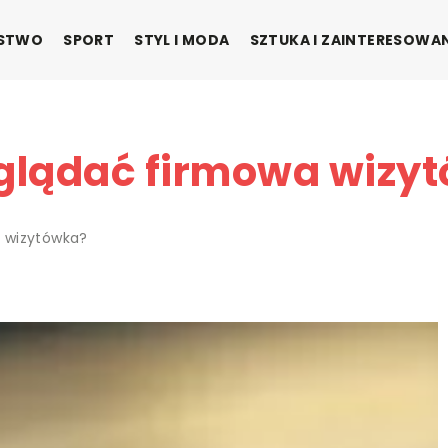
ŃSTWO
SPORT
STYL I MODA
SZTUKA I ZAINTERESOWA
glądać firmowa wizy
 wizytówka?