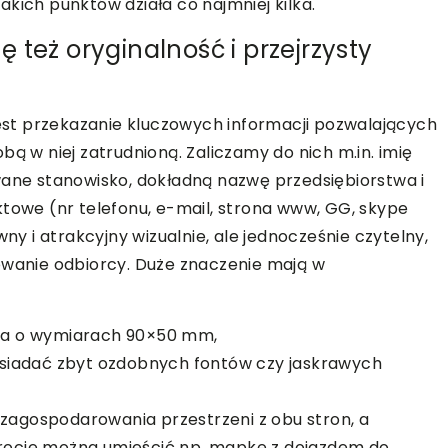
akich punktów działa co najmniej kilka.
ię też oryginalność i przejrzysty
st przekazanie kluczowych informacji pozwalających
bą w niej zatrudnioną. Zaliczamy do nich m.in. imię
wane stanowisko, dokładną nazwę przedsiębiorstwa i
ktowe (nr telefonu, e-mail, strona www, GG, skype
wny i atrakcyjny wizualnie, ale jednocześnie czytelny,
owanie odbiorcy. Duże znaczenie mają w
wka o wymiarach 90×50 mm,
posiadać zbyt ozdobnych fontów czy jaskrawych
 zagospodarowania przestrzeni z obu stron, a
wrocie można umieścić np. mapkę z dojazdem do