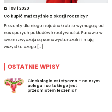
12 | 08 | 2020
17
Co kupić mężczyźnie z okazji rocznicy?
C
Prezenty dla niego niejednokrotnie wymagają od
F
nas sporych pokładów kreatywności. Panowie w
w
swoim zwyczaju są samowystarczalni i mają
p
wszystko czego […]
o
OSTATNIE WPISY
Ginekologia estetyczna – na czym
polega i co takiego jest
przedmiotem leczenia?
Myjki ciśnieniowe – jakie mają
zalety?