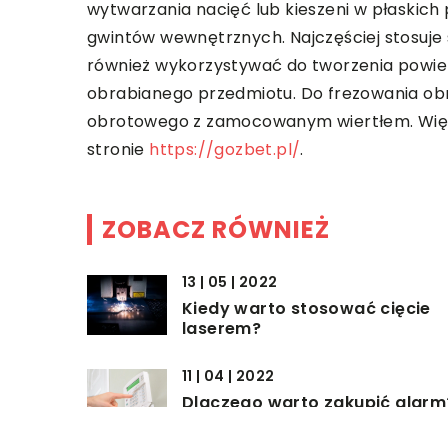
wytwarzania nacięć lub kieszeni w płaskich
gwintów wewnętrznych. Najczęściej stosuje s
również wykorzystywać do tworzenia powier
obrabianego przedmiotu. Do frezowania ob
obrotowego z zamocowanym wiertłem. Więce
stronie
https://gozbet.pl/
.
ZOBACZ RÓWNIEŻ
13 | 05 | 2022
Kiedy warto stosować cięcie
laserem?
11 | 04 | 2022
Dlaczego warto zakupić alarm