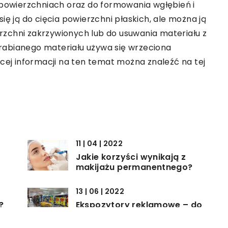
 powierzchniach oraz do formowania wgłębień i
ię ją do cięcia powierzchni płaskich, ale można ją
zchni zakrzywionych lub do usuwania materiału z
rabianego materiału używa się wrzeciona
j informacji na ten temat można znaleźć na tej
11 | 04 | 2022
Jakie korzyści wynikają z
makijażu permanentnego?
13 | 06 | 2022
?
Ekspozytory reklamowe – do
czego służą?