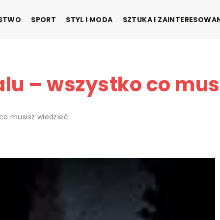
ŃSTWO
SPORT
STYL I MODA
SZTUKA I ZAINTERESOWA
lu – wszystko co mus
co musisz wiedzieć