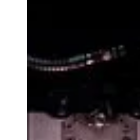
BIZNES & RYNEK & FIN
10 | 03 | 2022
Jak zadbać o swoje p
one łamane?
W wielu firmach łama
pracowniczych nie nal
Warto być świadomym
pracodawca nie przes