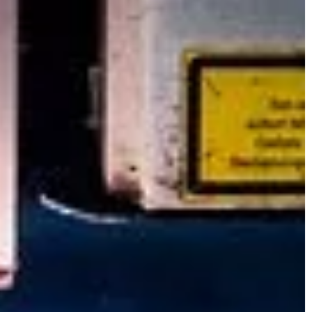
będziemy […]
episów. […]