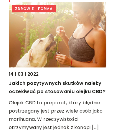
ZDROWIE I FORMA
BIZNES &
14 | 03 | 2022
10 | 03 | 20
Jakich pozytywnych skutków należy
Jak zadba
y?
oczekiwać po stosowaniu olejku CBD?
one łama
są
Olejek CBD to preparat, który błędnie
W wielu f
postrzegany jest przez wiele osób jako
pracownicz
marihuana. W rzeczywistości
Warto być
otrzymywany jest jednak z konopi […]
pracodawc