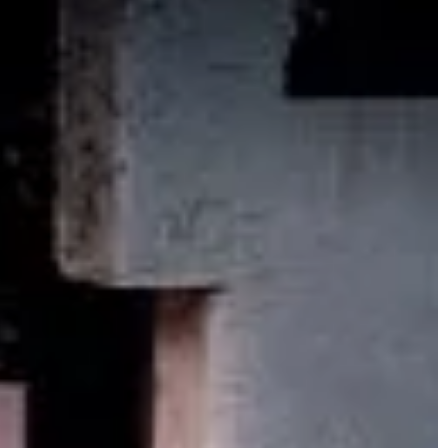
ANSE
ZDROWIE I FORMA
28 | 06 | 2021
W jakich zawodach niezbędne są
rawa, kiedy są
badania z zakresu medycyny prac
Badania z zakresu medycyny pracy 
nie praw
niezbędne, jeśli chcemy zostać
eży do rzadkości.
zatrudnieni na jakimkolwiek etacie.
 kiedy
Niezależnie od tego, czy pracować
trzega