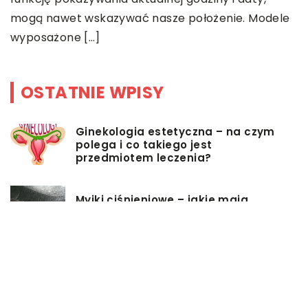
]
f
mogą nawet wskazywać nasze położenie. Modele
wyposażone […]
OSTATNIE WPISY
Ginekologia estetyczna – na czym
polega i co takiego jest
przedmiotem leczenia?
Myjki ciśnieniowe – jakie mają
zalety?
Łóżka tapicerowane – czym się
charakteryzują?