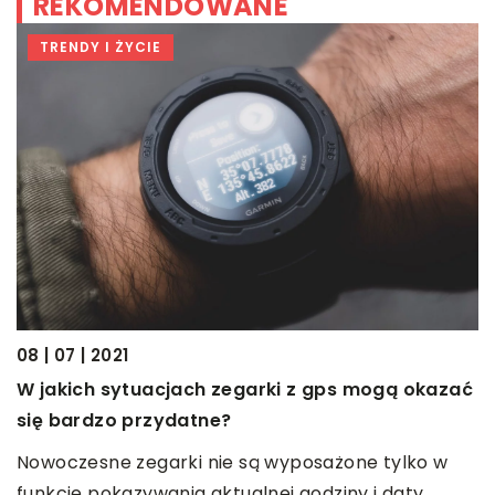
REKOMENDOWANE
TRENDY I ŻYCIE
08 | 07 | 2021
16
W jakich sytuacjach zegarki z gps mogą okazać
S
się bardzo przydatne?
I
Nowoczesne zegarki nie są wyposażone tylko w
d
funkcję pokazywania aktualnej godziny i daty,