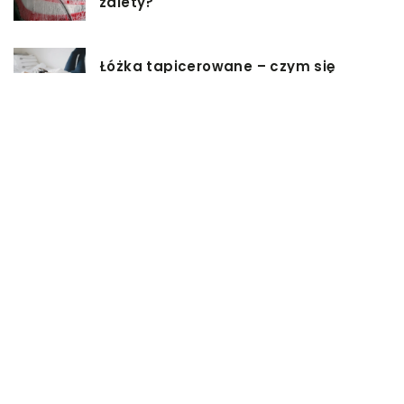
zalety?
Łóżka tapicerowane – czym się
charakteryzują?
Jakie korzyści przynosi instalacja
węzła cieplnego?
Szafy rack z systemem chłodzenia:
jakie opcje dostępne na rynku
Zadbaj o swój kręgosłup – dlaczego
warto zdecydować się na modny
plecak?