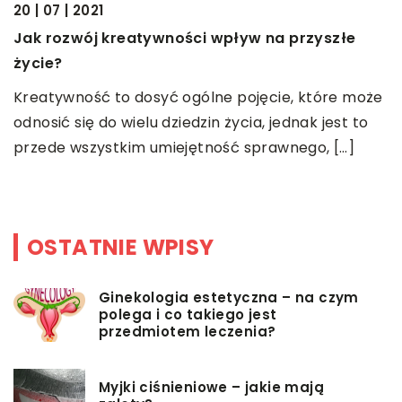
20 | 07 | 2021
H
Jak rozwój kreatywności wpływ na przyszłe
O
życie?
u
Kreatywność to dosyć ogólne pojęcie, które może
P
odnosić się do wielu dziedzin życia, jednak jest to
p
przede wszystkim umiejętność sprawnego, […]
OSTATNIE WPISY
Ginekologia estetyczna – na czym
polega i co takiego jest
przedmiotem leczenia?
Myjki ciśnieniowe – jakie mają