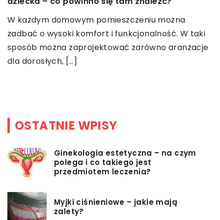
dziecka – co powinno się tam znaleźć?
08
W każdym domowym pomieszczeniu można
S
zadbać o wysoki komfort i funkcjonalność. W taki
S
sposób można zaprojektować zarówno aranżacje
k
dla dorosłych, […]
p
w
OSTATNIE WPISY
Ginekologia estetyczna – na czym
polega i co takiego jest
przedmiotem leczenia?
Myjki ciśnieniowe – jakie mają
zalety?