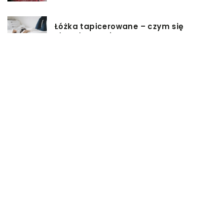
Łóżka tapicerowane – czym się
charakteryzują?
Jakie korzyści przynosi instalacja
węzła cieplnego?
Szafy rack z systemem chłodzenia:
jakie opcje dostępne na rynku
Zadbaj o swój kręgosłup – dlaczego
warto zdecydować się na modny
plecak?