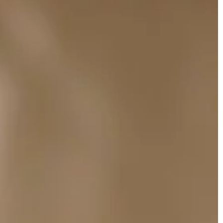
TRENDY I ŻYCIE
04 | 06 | 2019
ależy wiedzieć
Co można zabrać na pokład
ięsożernymi,
samolotu?
 składać się
Zawartość bagażu podręcznego Po
ięsa oraz
wydarzeniach z 11 września 2001 roku