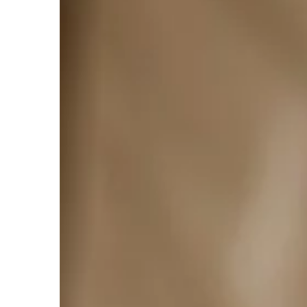
TRENDY I ŻYCIE
22 | 04 | 2021
Żywienie kota – co n
Koty są zwierzętami m
dlatego ich dieta musi
przede wszystkim z m