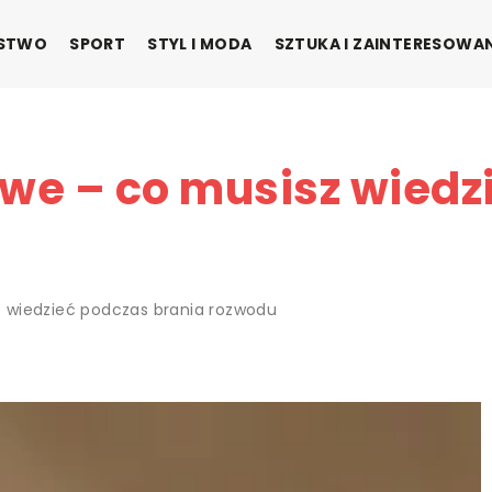
ŃSTWO
SPORT
STYL I MODA
SZTUKA I ZAINTERESOWA
e – co musisz wiedz
 wiedzieć podczas brania rozwodu