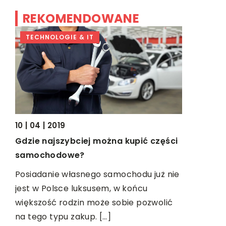
REKOMENDOWANE
TECHNOLOGIE & IT
TRENDY I
10 | 04 | 2019
Gdzie najszybciej można kupić części
22 | 04 | 2
samochodowe?
Żywienie 
Posiadanie własnego samochodu już nie
Koty są z
jest w Polsce luksusem, w końcu
dlatego ic
większość rodzin może sobie pozwolić
przede ws
na tego typu zakup. […]