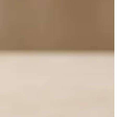
a zwierzęcego.
linie lotnicze zwracają dużą uwagę n
przedmioty, które pasażerowie wno
[…]