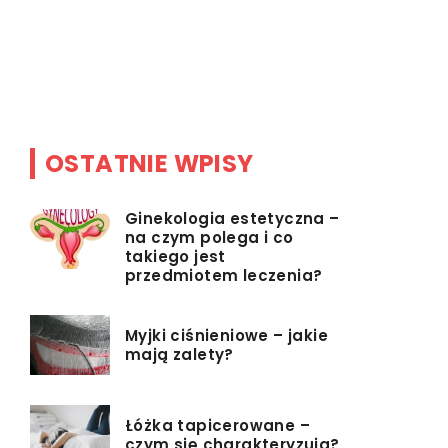
produktów
a
Te składnik
szą
OSTATNIE WPISY
Ginekologia estetyczna –
na czym polega i co
takiego jest
przedmiotem leczenia?
Myjki ciśnieniowe – jakie
mają zalety?
Łóżka tapicerowane –
czym się charakteryzują?