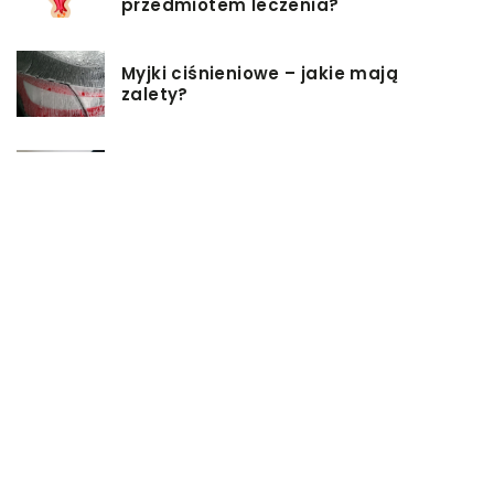
przedmiotem leczenia?
Myjki ciśnieniowe – jakie mają
zalety?
Łóżka tapicerowane – czym się
charakteryzują?
Jakie korzyści przynosi instalacja
węzła cieplnego?
Szafy rack z systemem chłodzenia:
jakie opcje dostępne na rynku
Zadbaj o swój kręgosłup – dlaczego
warto zdecydować się na modny