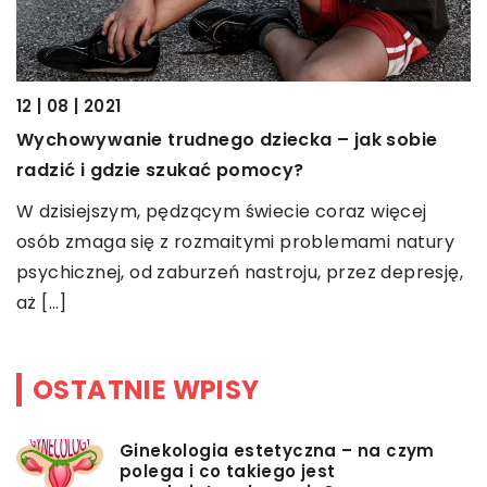
12 | 08 | 2021
17
Wychowywanie trudnego dziecka – jak sobie
M
radzić i gdzie szukać pomocy?
M
W dzisiejszym, pędzącym świecie coraz więcej
o
źć
osób zmaga się z rozmaitymi problemami natury
m
psychicznej, od zaburzeń nastroju, przez depresję,
t
aż […]
cl
OSTATNIE WPISY
Ginekologia estetyczna – na czym
polega i co takiego jest