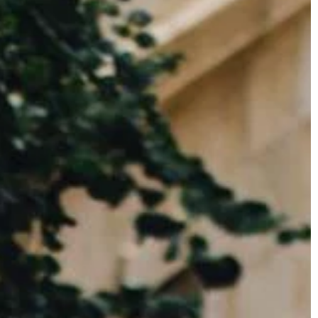
BIZNES & RYNEK & FINANSE
10 | 08 | 2018
ilkudniową
Jednorazowe naczynia i opakowa
na jedzenie w dobrej cenie – gdzie 
szukać?
ająca kilka dni
sobem na
Biznes gastronomiczny to bardzo d
nie umysłu,
pomysł na połączenie pasji, jaką mo