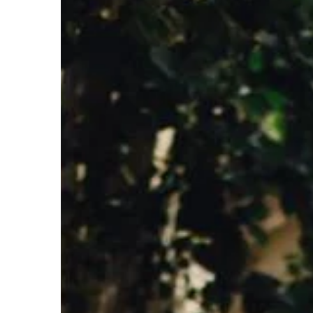
HOBBY
29 | 01 | 2021
Co przygotować na k
wyprawę rowerową?
Wyprawa rowerowa trw
jest znakomitym spo
skuteczne wyczyszcze