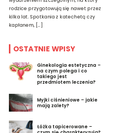
wydarzeniem szczególnym, na który
pozbycie s
Z
rodzice przygotowują się nawet przez
pełnej woln
kilka lat. Spotkania z katechetą czy
kapłanem, […]
OSTATNIE WPISY
Ginekologia estetyczna –
na czym polega i co
takiego jest
przedmiotem leczenia?
Myjki ciśnieniowe – jakie
mają zalety?
Łóżka tapicerowane –
czym się charakteryzują?