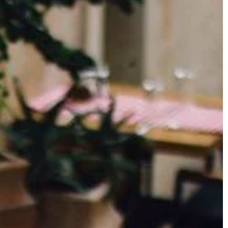
zakosztowanie
być gotowanie, z pracą zarobkową. 
ej […]
tego względu wiele […]