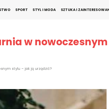
ŃSTWO
SPORT
STYL I MODA
SZTUKA I ZAINTERESOWA
rnia w nowoczesnym s
nym stylu – jak ją urządzić?