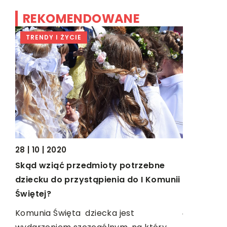
REKOMENDOWANE
TRENDY I ŻYCIE
HOBBY
29 | 01 | 20
28 | 10 | 2020
Co przygo
nia
Skąd wziąć przedmioty potrzebne
wyprawę 
ich
dziecku do przystąpienia do I Komunii
Świętej?
Wyprawa r
jest znak
obry
Komunia Święta dziecka jest
skuteczne
że