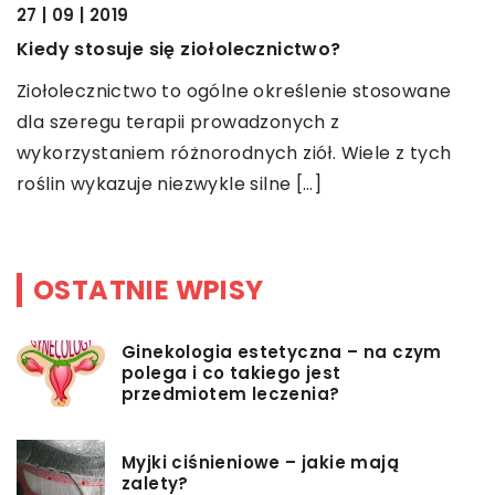
27 | 09 | 2019
C
Kiedy stosuje się ziołolecznictwo?
k
Ziołolecznictwo to ogólne określenie stosowane
Z
dla szeregu terapii prowadzonych z
p
ie
wykorzystaniem różnorodnych ziół. Wiele z tych
m
roślin wykazuje niezwykle silne […]
us
OSTATNIE WPISY
Ginekologia estetyczna – na czym
polega i co takiego jest
przedmiotem leczenia?
Myjki ciśnieniowe – jakie mają
zalety?