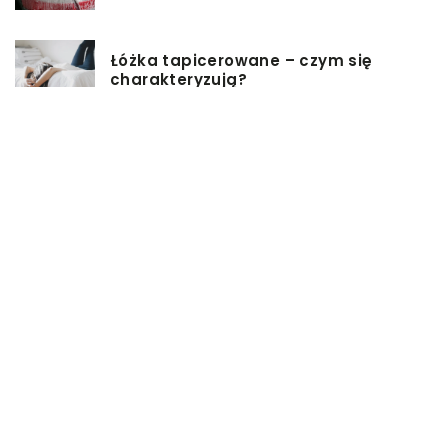
Łóżka tapicerowane – czym się
charakteryzują?
Jakie korzyści przynosi instalacja
węzła cieplnego?
Szafy rack z systemem chłodzenia:
jakie opcje dostępne na rynku
Zadbaj o swój kręgosłup – dlaczego
warto zdecydować się na modny
plecak?